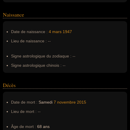
Homonymes :
0
(aucun)
Naissance
Nom de famille :
Hansen
Pseudonyme :
--
Date de naissance :
4 mars
1947
Surnom :
--
Lieu de naissance :
--
Erreurs d'écriture :
--
Signe astrologique du zodiaque :
--
Signe astrologique chinois :
--
Décès
Date de mort :
Samedi
7 novembre
2015
Lieu de mort :
--
Âge de mort :
68 ans