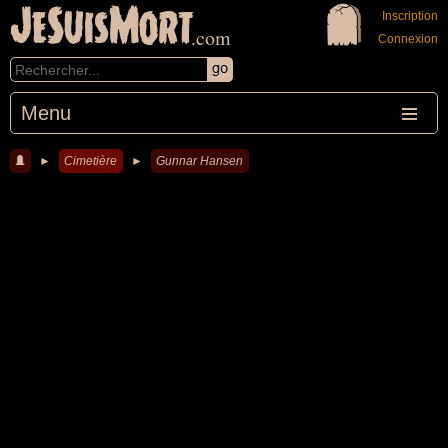
JeSuisMort
Inscription
.com
Connexion
Menu
►
Cimetière
►
Gunnar Hansen