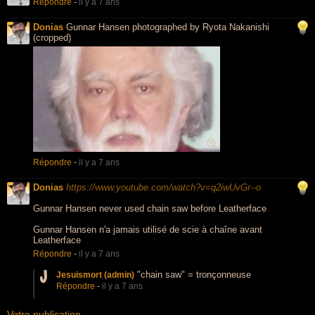
Répondre
-
il y a 7 ans
Donias
Gunnar Hansen photographed by Ryota Nakanishi
(cropped)
Répondre
-
il y a 7 ans
Donias
https://www.youtube.com/watch?v=q2iwUvGr--o
Gunnar Hansen never used chain saw before Leatherface
Gunnar Hansen n'a jamais utilisé de scie à chaîne avant
Leatherface
Répondre
-
il y a 7 ans
"chain saw" = tronçonneuse
Jesuismort (admin)
Répondre
-
il y a 7 ans
Votre publication...