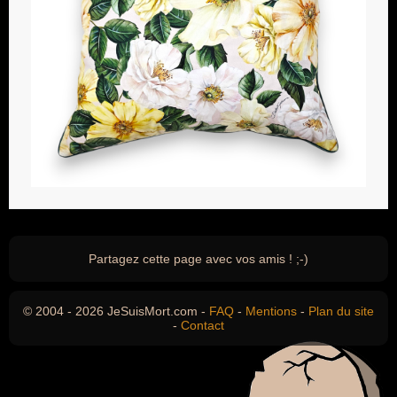
Partagez cette page avec vos amis ! ;-)
© 2004 - 2026 JeSuisMort.com -
FAQ
-
Mentions
-
Plan du site
-
Contact