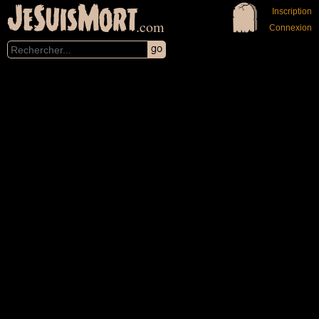
JeSuisMort
Inscription
.com
Connexion