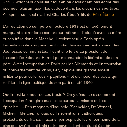
« titi », volontiers gouailleur tout en ne dédaignant pas écrire des
poêmes, plaisant aux filles et doué dans les disciplines sportives.
Au sprint, son seul rival est Charles Éboué, fils de
Félix Éboué
.
L'arrestation de son père en octobre 1939 est un évènement
marquant qui renforce son ardeur militante. Réfugié avec sa mère
et son frère dans la Manche, il revient seul à Paris après
l'arrestation de son père, où il milite clandestinement au sein des
Jeunesses communistes. Il écrit une lettre au président de
l'assemblée Édouard Herriot pour demander la libération de son
père. Avec l'occupation de Paris par les Allemands et l'instauration
du gouvernement de Vichy, Guy déploie une grande ardeur
militante pour coller des « papillons » et distribuer des tracts qui
reflètent la ligne politique de son parti en été 1940.
Quelle est la teneur de ces tracts ? On y dénonce évidemment
l'occupation étrangère mais c'est surtout la misère qui est
épinglée.: « Des magnats d'industrie (Schneider, De Wendel,
Michelin, Mercier...), tous, qu'ils soient juifs, catholiques,
protestants ou francs-maçons, par esprit de lucre, par haine de la
classe ouvrière, ont trahi notre pays et l'ont contraint à subir