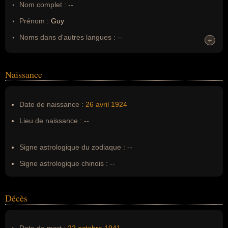
Nom complet :
--
Prénom :
Guy
Noms dans d'autres langues :
--
+
+
Homonymes :
0
(aucun)
Naissance
Nom de famille :
Moquet
Pseudonyme :
--
Date de naissance :
26 avril
1924
Surnom :
--
Lieu de naissance :
--
Erreurs d'écriture :
Guy Môquet, guy mocquet, guy moqué,
guy mocqué, guy moquais, guy moqé, guy moké
Signe astrologique du zodiaque :
--
Signe astrologique chinois :
--
Décès