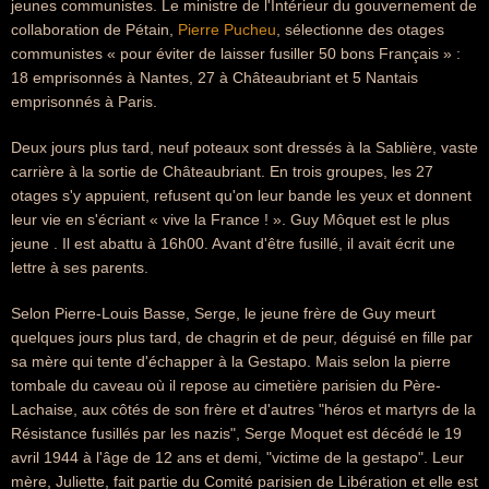
jeunes communistes. Le ministre de l'Intérieur du gouvernement de
collaboration de Pétain,
Pierre Pucheu
, sélectionne des otages
communistes « pour éviter de laisser fusiller 50 bons Français » :
18 emprisonnés à Nantes, 27 à Châteaubriant et 5 Nantais
emprisonnés à Paris.
Deux jours plus tard, neuf poteaux sont dressés à la Sablière, vaste
carrière à la sortie de Châteaubriant. En trois groupes, les 27
otages s'y appuient, refusent qu'on leur bande les yeux et donnent
leur vie en s'écriant « vive la France ! ». Guy Môquet est le plus
jeune . Il est abattu à 16h00. Avant d'être fusillé, il avait écrit une
lettre à ses parents.
Selon Pierre-Louis Basse, Serge, le jeune frère de Guy meurt
quelques jours plus tard, de chagrin et de peur, déguisé en fille par
sa mère qui tente d'échapper à la Gestapo. Mais selon la pierre
tombale du caveau où il repose au cimetière parisien du Père-
Lachaise, aux côtés de son frère et d'autres "héros et martyrs de la
Résistance fusillés par les nazis", Serge Moquet est décédé le 19
avril 1944 à l'âge de 12 ans et demi, "victime de la gestapo". Leur
mère, Juliette, fait partie du Comité parisien de Libération et elle est