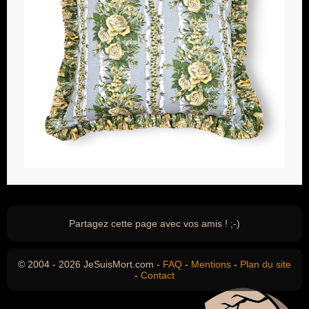
Partagez cette page avec vos amis ! ;-)
© 2004 - 2026 JeSuisMort.com -
FAQ
-
Mentions
-
Plan du site
-
Contact