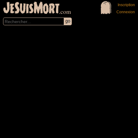
JeSuisMort
Inscription
.com
Connexion