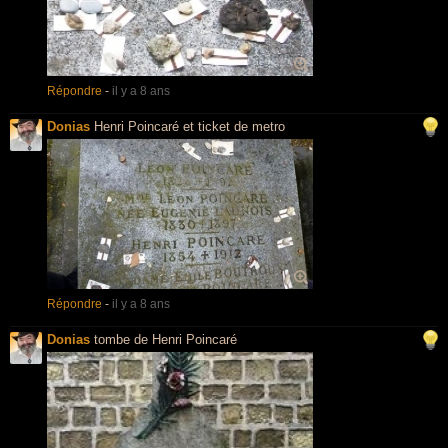
Répondre
-
il y a 8 ans
Donias
Henri Poincaré et ticket de metro
Répondre
-
il y a 8 ans
Donias
tombe de Henri Poincaré