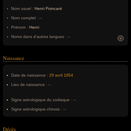
Nom usuel :
Henri Poincaré
Nom complet :
--
Prénom :
Henri
Noms dans d'autres langues :
--
+
+
Homonymes :
0
(aucun)
Naissance
Nom de famille :
Poincaré
Pseudonyme :
--
Date de naissance :
29 avril
1854
Surnom :
--
Lieu de naissance :
--
Erreurs d'écriture :
henri poincarre
Signe astrologique du zodiaque :
--
Signe astrologique chinois :
--
Décès