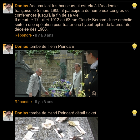
Donias
Accumulant les honneurs, il est élu à l'Académie
française le 5 mars 1908, il participe à de nombreux congrès et
conférences jusqu'à la fin de sa vie.
Il meurt le 17 juillet 1912 au 63 rue Claude-Bernard d'une embolie
suite à une opération pour traiter une hypertrophie de la prostate,
décelée dès 1908.
Répondre
-
il y a 8 ans
Donias
tombe de Henri Poincaré
Répondre
-
il y a 8 ans
Donias
tombe de Henri Poincaré détail ticket