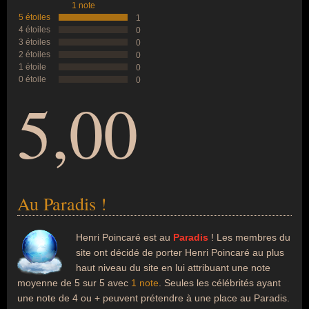
1 note
5 étoiles
1
4 étoiles
0
3 étoiles
0
2 étoiles
0
1 étoile
0
0 étoile
0
5,00
Au Paradis !
Henri Poincaré est au
Paradis
! Les membres du
site ont décidé de porter Henri Poincaré au plus
haut niveau du site en lui attribuant une note
moyenne de 5 sur 5 avec
1 note
. Seules les célébrités ayant
une note de 4 ou + peuvent prétendre à une place au Paradis.