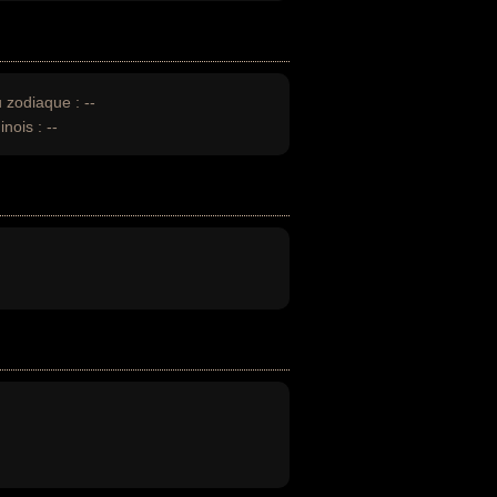
u zodiaque :
--
inois :
--