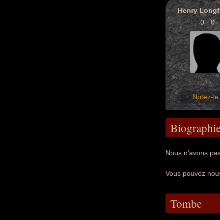
Henry Longf
0 - 0
Notez-le 
Biographi
Nous n'avons pas
Vous pouvez no
Tombe