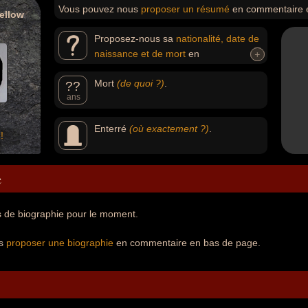
Vous pouvez nous
proposer un résumé
en commentaire 
ellow
Proposez-nous sa
nationalité, date de
naissance et de mort
en
+
+
commentaire.né et mort
Mort
(de quoi ?)
.
??
ans
Enterré
(où exactement ?)
.
!
e
 de biographie pour le moment.
us
proposer une biographie
en commentaire en bas de page.