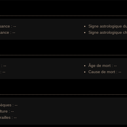
sance :
--
Signe astrologique d
sance :
--
Signe astrologique ch
 :
--
Âge de mort :
--
:
--
Cause de mort :
--
èques :
--
ture :
--
ailles :
--