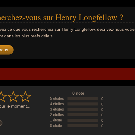
erchez-vous sur Henry Longfellow ?
uvez ce que vous recherchez sur Henry Longfellow, décrivez-nous vot
 dans les plus brefs délais.
nous
0 note
5 étoiles
0
4 étoiles
0
ur le moment...
3 étoiles
0
2 étoiles
0
1 étoile
0
?
0 étoile
0