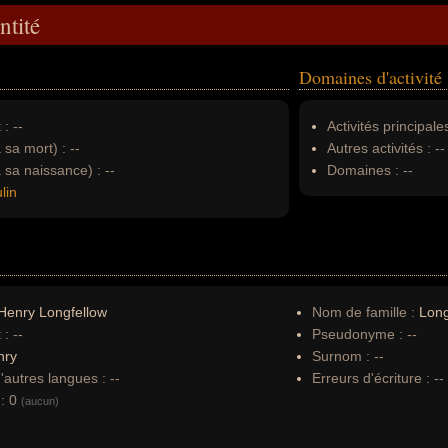
ntité
Domaines d'activité
 :
--
Activités principales
à sa mort) :
--
Autres activités :
--
à sa naissance) :
--
Domaines :
--
lin
Henry Longfellow
Nom de famille :
Long
 :
--
Pseudonyme :
--
nry
Surnom :
--
autres langues :
--
Erreurs d'écriture :
--
:
0
(aucun)