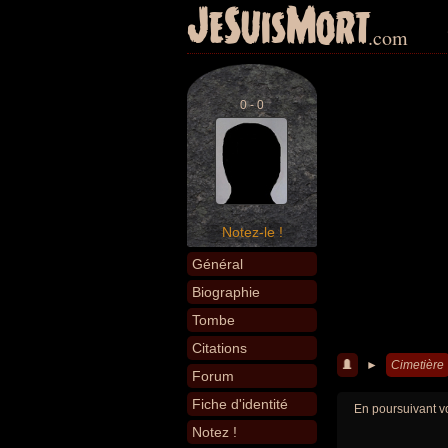
JeSuisMort
.com
0 - 0
Notez-le !
Général
Biographie
Tombe
Citations
►
Cimetière
Forum
Fiche d'identité
En poursuivant vo
Notez !