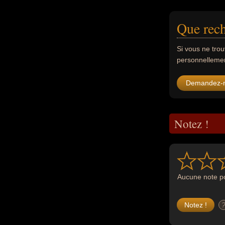
Que rech
Si vous ne tro
personnellement
Demandez-
Notez !
Aucune note po