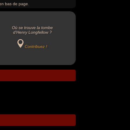
en bas de page.
Où se trouve la tombe
d'Henry Longfellow ?
Contribuez !