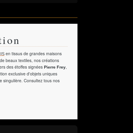
tion
en tissus de grandes maisons
IS
de beaux textiles, nos créations
vers des étoffes signées
,
Pierre Frey
tion exclusive d'objets uniques
e singulière. Consultez tous nos