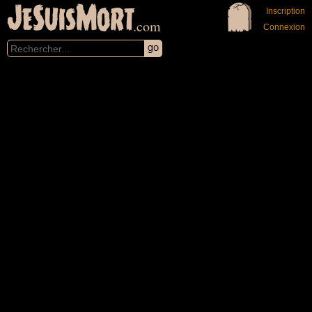
JeSuisMort
Inscription
.com
Connexion