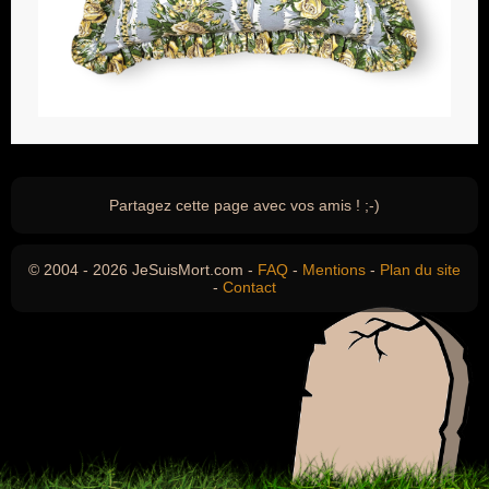
Partagez cette page avec vos amis ! ;-)
© 2004 - 2026 JeSuisMort.com -
FAQ
-
Mentions
-
Plan du site
-
Contact