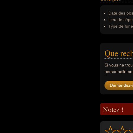
Date des obs
Lieu de sépul
Type de funér
Que rech
Si vous ne tro
personnellement
Demandez-
Notez !