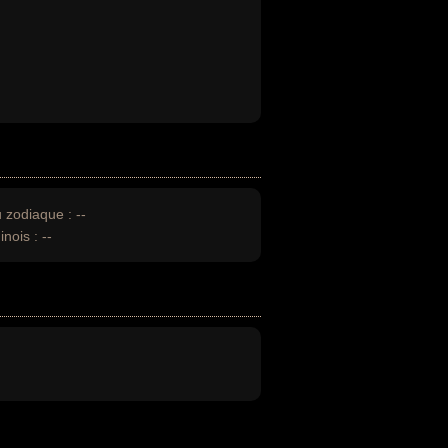
u zodiaque :
--
inois :
--