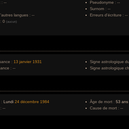
 :
--
Pseudonyme :
--
Surnom :
--
autres langues :
--
Erreurs d'écriture :
--
:
0
(aucun)
sance :
13 janvier
1931
Signe astrologique d
sance :
--
Signe astrologique ch
 :
Lundi
24 décembre
1984
Âge de mort :
53 ans
:
--
Cause de mort :
--