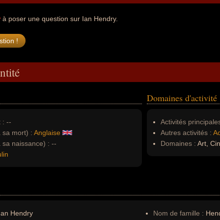
r
à poser une question sur Ian Hendry.
ntité
Domaines d'activité
 :
--
Activités principales
à sa mort) :
Anglaise
Autres activités :
Ac
à sa naissance) :
--
Domaines :
Art, C
lin
Ian Hendry
Nom de famille :
Hen