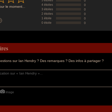
5 étoiles
0
4 étoiles
0
ur le moment...
3 étoiles
0
2 étoiles
0
1 étoile
0
?
0 étoile
0
res
estions sur Ian Hendry ? Des remarques ? Des infos à partager ?
Image