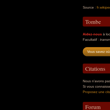
Source :
fr.wikipe
Tombe
Aidez-nous
à loc
Facultatif :
transm
Vous savez où 
Citations
Nous n'avons pas 
Si vous connaiss
Proposez une cita
Forum