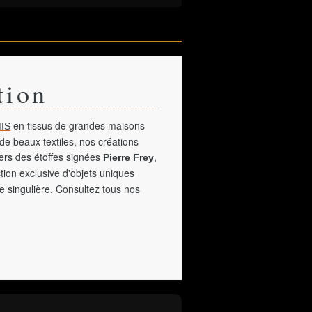
tion
en tissus de grandes maisons
IS
de beaux textiles, nos créations
vers des étoffes signées
,
Pierre Frey
tion exclusive d'objets uniques
e singulière. Consultez tous nos