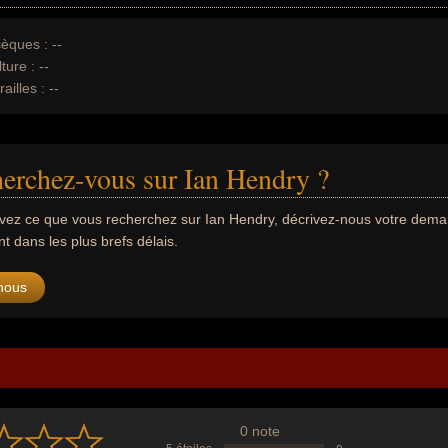
èques :
--
ture :
--
ailles :
--
erchez-vous sur Ian Hendry ?
uvez ce que vous recherchez sur Ian Hendry, décrivez-nous votre dem
 dans les plus brefs délais.
nous
0 note