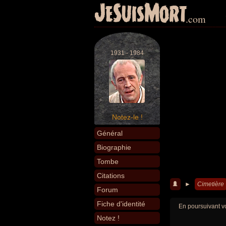
JeSuisMort
.com
1931 - 1984
Notez-le !
Général
Biographie
Tombe
Citations
►
Cimetière
Forum
Fiche d'identité
En poursuivant vo
Notez !