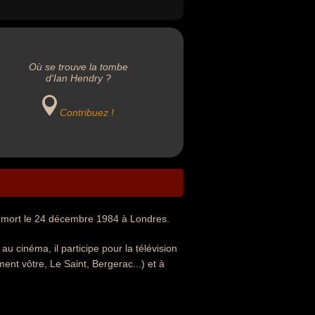
Où se trouve la tombe
d'Ian Hendry ?
Contribuez !
et mort le 24 décembre 1984 à Londres.
au cinéma, il participe pour la télévision
nt vôtre, Le Saint, Bergerac...) et à