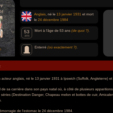
ry
84
Anglais
, né le
13 janvier
1931
et mort
le
24 décembre
1984
Mort à l'âge de 53 ans
(de quoi ?)
.
53
ans
Enterré
(où exactement ?)
.
!
e
 acteur anglais, né le 13 janvier 1931 à Ipswich (Suffolk, Angleterre) 
l de sa carrière dans son pays natal où, à côté de plusieurs apparitions 
éries (Destination Danger, Chapeau melon et bottes de cuir, Amicaleme
s.
hémorragie de l'estomac le 24 décembre 1984.