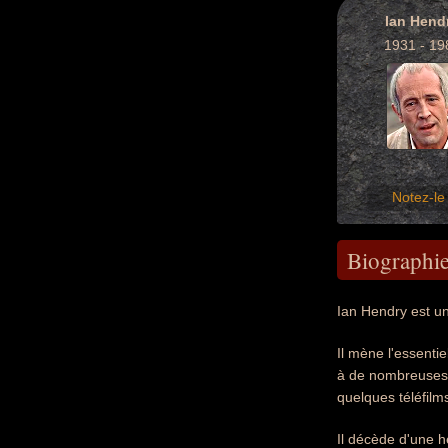
Ian Hend
1931 - 19
Notez-le 
Biographi
Ian Hendry est un
Il mène l'essentie
à de nombreuses s
quelques téléfilm
Il décède d'une 