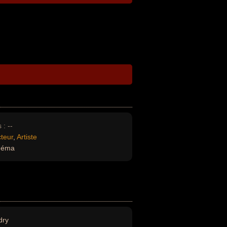
 :
--
teur
,
Artiste
inéma
dry