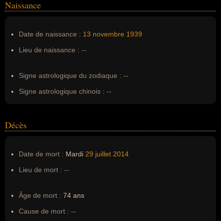
Naissance
Nom de famille :
Muhammad
Pseudonyme :
--
Date de naissance :
13 novembre
1939
Surnom :
--
Lieu de naissance :
--
Erreurs d'écriture :
Leo Morris
Signe astrologique du zodiaque :
--
Signe astrologique chinois :
--
Décès
Date de mort :
Mardi
29 juillet
2014
Lieu de mort :
--
Âge de mort :
74 ans
Cause de mort :
--