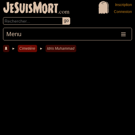
JeSuisMort
Inscription
.com
Connexion
Menu
►
Cimetière
►
Idris Muhammad