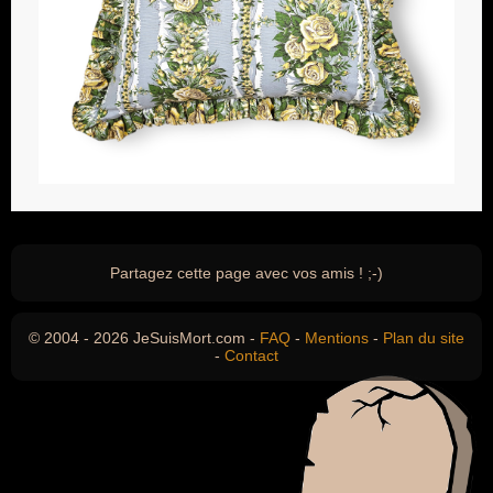
Partagez cette page avec vos amis ! ;-)
© 2004 - 2026 JeSuisMort.com -
FAQ
-
Mentions
-
Plan du site
-
Contact