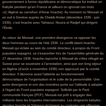
gouvernement à forme républicaine et démocratique fut institué en
Kabylie pendant qu'en France et ailleurs on ignorait ces mots
»(L'Algérie au carrefour d'Amar Imache). Au moment où Messali vit
en exil à Genève auprès de Chekib Arslan (décembre 1935 - juin
1936), c'est Imache avec Yahiaoui, Nouira et Radjef qui dirigent
l'Étoile.
Au retour de Messali, une première divergence va opposer les
deux hommes au cours de l'été 1936. Le conflit latent Imache-
Messali qui éclate au sein du comité directeur, à propos du Front
populaire espagnol, va s'exacerber lors de l'assemblée générale du
27 décembre 1936. Imache reproche à Messali de s'être réfugié en
Suisse pour se soustraire à l'arrestation, ainsi que son long séjour
en Algérie (d'août à novembre 1936) non approuvé par le comité
directeur. Il dénonce aussi l'atteinte au fonctionnement
démocratique de l'organisation et le culte de la personnalité. Une
autre divergence et non des moindres porte sur l'attitude à adopter
à l'égard du Front populaire espagnol. Sollicité par le Parti
communiste français (PCF), Messali est prêt à engager des
militants dans les brigades internationales. Les dirigeants kabyles,
derrière Imache et Yahiaoui réclament au contraire une offensive