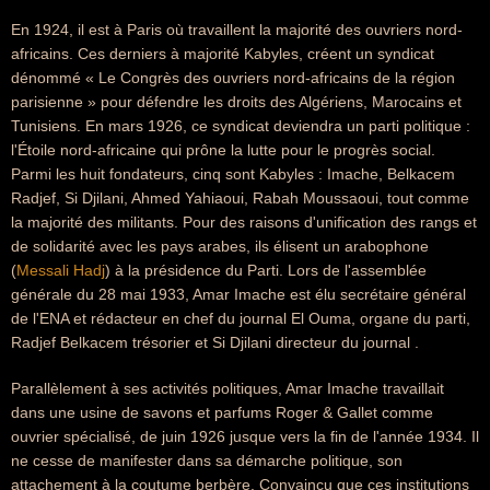
En 1924, il est à Paris où travaillent la majorité des ouvriers nord-
africains. Ces derniers à majorité Kabyles, créent un syndicat
dénommé « Le Congrès des ouvriers nord-africains de la région
parisienne » pour défendre les droits des Algériens, Marocains et
Tunisiens. En mars 1926, ce syndicat deviendra un parti politique :
l'Étoile nord-africaine qui prône la lutte pour le progrès social.
Parmi les huit fondateurs, cinq sont Kabyles : Imache, Belkacem
Radjef, Si Djilani, Ahmed Yahiaoui, Rabah Moussaoui, tout comme
la majorité des militants. Pour des raisons d'unification des rangs et
de solidarité avec les pays arabes, ils élisent un arabophone
(
Messali Hadj
) à la présidence du Parti. Lors de l'assemblée
générale du 28 mai 1933, Amar Imache est élu secrétaire général
de l'ENA et rédacteur en chef du journal El Ouma, organe du parti,
Radjef Belkacem trésorier et Si Djilani directeur du journal .
Parallèlement à ses activités politiques, Amar Imache travaillait
dans une usine de savons et parfums Roger & Gallet comme
ouvrier spécialisé, de juin 1926 jusque vers la fin de l'année 1934. Il
ne cesse de manifester dans sa démarche politique, son
attachement à la coutume berbère. Convaincu que ces institutions