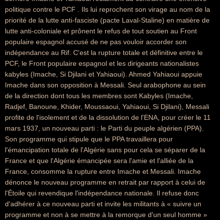
politique contre le PCF . Ils lui reprochent son virage au nom de la
priorité de la lutte anti-fasciste (pacte Laval-Staline) en matière de
lutte anti-coloniale et prônent le refus de tout soutien au Front
populaire espagnol accusé de ne pas vouloir accorder son
indépendance au Rif. C'est la rupture totale et définitive entre le
PCF, le Front populaire espagnol et les dirigeants nationalistes
kabyles (Imache, Si Djilani et Yahiaoui). Ahmed Yahiaoui appuie
Imache dans son opposition à Messali. Seul arabophone au sein
de la direction dont tous les membres sont Kabyles (Imache,
Radjef, Banoune, Khider, Moussaoui, Yahiaoui, Si Djilani), Messali
profite de l'isolement et de la dissolution de l'ENA, pour créer le 11
mars 1937, un nouveau parti : le Parti du peuple algérien (PPA).
Son programme qui stipule que le PPA travaillera pour
l'émancipation totale de l'Algérie sans pour cela se séparer de la
France et que l'Algérie émancipée sera l'amie et l'alliée de la
France, consomme la rupture entre Imache et Messali. Imache
dénonce le nouveau programme en retrait par rapport à celui de
l'Étoile qui revendique l'indépendance nationale. Il refuse donc
d'adhérer à ce nouveau parti et invite les militants à « suivre un
programme et non à se mettre à la remorque d'un seul homme »