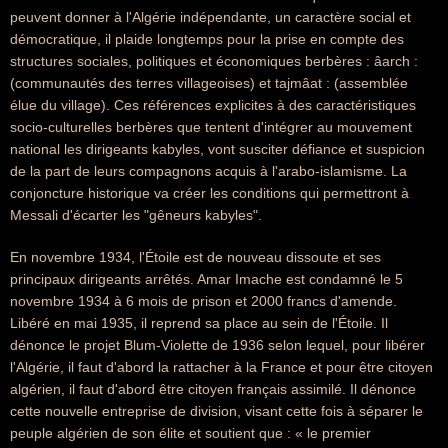
peuvent donner à l'Algérie indépendante, un caractère social et
démocratique, il plaide longtemps pour la prise en compte des
structures sociales, politiques et économiques berbères : âarch :
(communautés des terres villageoises) et tajmâat : (assemblée
élue du village). Ces références explicites à des caractéristiques
socio-culturelles berbères que tentent d'intégrer au mouvement
national les dirigeants kabyles, vont susciter défiance et suspicion
de la part de leurs compagnons acquis à l'arabo-islamisme. La
conjoncture historique va créer les conditions qui permettront à
Messali d'écarter les "gêneurs kabyles".
En novembre 1934, l'Étoile est de nouveau dissoute et ses
principaux dirigeants arrêtés. Amar Imache est condamné le 5
novembre 1934 à 6 mois de prison et 2000 francs d'amende.
Libéré en mai 1935, il reprend sa place au sein de l'Étoile. Il
dénonce le projet Blum-Violette de 1936 selon lequel, pour libérer
l'Algérie, il faut d'abord la rattacher à la France et pour être citoyen
algérien, il faut d'abord être citoyen français assimilé. Il dénonce
cette nouvelle entreprise de division, visant cette fois à séparer le
peuple algérien de son élite et soutient que : « le premier