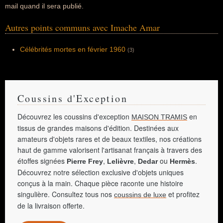
mail quand il sera publié.
Autres points communs avec Imache Amar
Célébrités mortes en février 1960
(3)
Coussins d'Exception
Découvrez les coussins d'exception
en
MAISON TRAMIS
tissus de grandes maisons d'édition. Destinées aux
amateurs d'objets rares et de beaux textiles, nos créations
haut de gamme valorisent l'artisanat français à travers des
étoffes signées
,
,
ou
.
Pierre Frey
Lelièvre
Dedar
Hermès
Découvrez notre sélection exclusive d'objets uniques
conçus à la main. Chaque pièce raconte une histoire
singulière. Consultez tous nos
et profitez
coussins de luxe
de la livraison offerte.