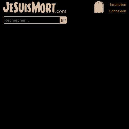
JeSuisMort
Inscription
.com
Connexion