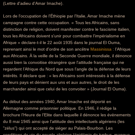
(Lettre d'adieu d'Amar Imache).
Lors de l'occupation de l'Éthiopie par l'Italie, Amar Imache mène
campagne contre cette occupation. « Tous les Africains, sans
distinction de religion, doivent manifester contre le fascisme italien,
tous les Africains doivent s'unir pour combattre l'impérialisme en
Afrique » déclare-t-il le 22 août 1935 dans le journal El Ouma,
reprenant ainsi le mot d'ordre de son ancêtre
Massinissa
: l'Afrique
aux Africains. À la veille de la Seconde Guerre mondiale, il dénonce
aussi bien la convoitise étrangère que l'attitude française qui ne
regardent l'Afrique du Nord que sous l'angle de la défense de leurs
intérêts. Il déclare que : « les Africains sont intéressés à la défense
de leurs pays et dénient aux uns et aux autres, le droit de les
marchander ainsi que celui de les convoiter » (Journal El Ouma).
Au début des années 1940, Amar Imache est déporté en
Allemagne comme prisonnier politique. En 1946, il rédige la
brochure l'Heure de l'Elite dans laquelle il dénonce les évènements
du 8 mai 1945 ainsi que l'attitude des intellectuels algériens (les
"zélus") qui ont accepté de siéger au Palais-Bourbon. Les
conditions de vie du peuple algérien (épidémie de typhus, manque