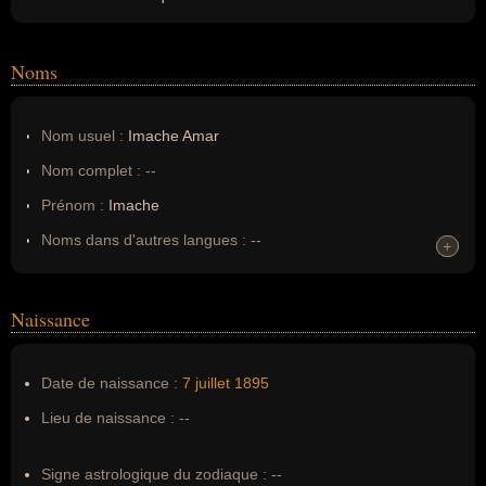
Noms
Nom usuel :
Imache Amar
Nom complet :
--
Prénom :
Imache
Noms dans d'autres langues :
--
+
+
Homonymes :
0
(aucun)
Naissance
Nom de famille :
Amar
Pseudonyme :
--
Date de naissance :
7 juillet
1895
Surnom :
--
Lieu de naissance :
--
Erreurs d'écriture :
--
Signe astrologique du zodiaque :
--