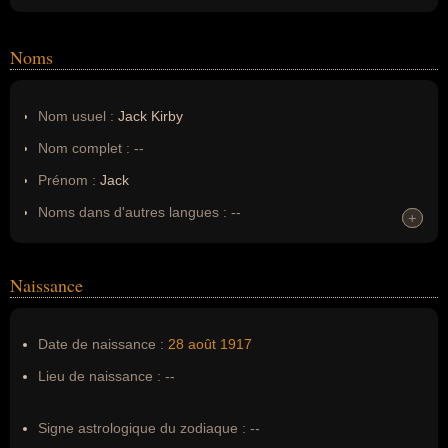
Noms
Nom usuel :
Jack Kirby
Nom complet :
--
Prénom :
Jack
Noms dans d'autres langues :
--
+
+
Homonymes :
0
(aucun)
Naissance
Nom de famille :
Kirby
Pseudonyme :
--
Date de naissance :
28 août
1917
Surnom :
--
Lieu de naissance :
--
Erreurs d'écriture :
Jacob Kurtzberg, the King of Comics
Signe astrologique du zodiaque :
--