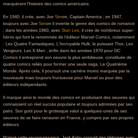
marquèrent l'histoire des comics américains.
En 1940, il crée, avec Joe
Sim
on, Captain America ; en 1947,
toujours avec Joe
Sim
on il invente le genre des comics de romance
; dans les années 1960, avec
Stan Lee
, il crée de nombreux super-
héros qui font la renommée de l'éditeur Marvel Comics, notamment
: Les Quatre Fantastiques, L'Incroyable Hulk, le puissant Thor, Les
Vengeurs, Les X-Men ; enfin dans les années 1970 pour DC
Comics il entreprend son oeuvre la plus ambitieuse, constituée de
quatre comics reliés pour former une seule saga, Le Quatrième
Monde. Après cela, il poursuit une carrière moins marquée par la
nouveauté mais toujours fructueuse pour Marvel ou pour des
éditeurs indépendants.
Il marque ainsi le monde des comics en produisant des oeuvres qui
connaissent un réel succès populaire et toujours admirées par ses
pairs. Son goût pour le grotesque valut à quelques-unes de ses
oeuvres de se faire censurer en France, y compris par ses propres
éditeurs.
Malgré cette reconnaissance, Jack Kirby connaît des déboires avec