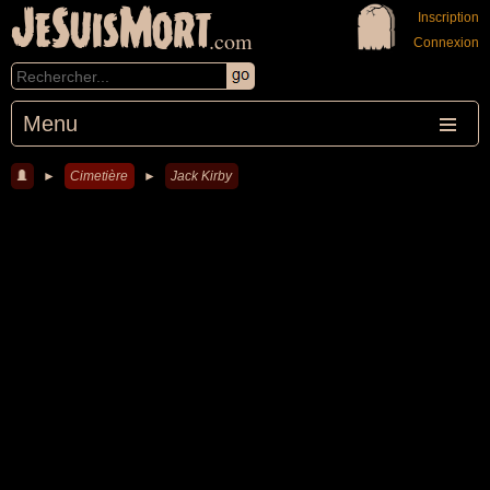
JeSuisMort
Inscription
.com
Connexion
Menu
►
Cimetière
►
Jack Kirby