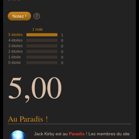
?
1 note
5 étoiles
1
4 étoiles
0
3 étoiles
0
2 étoiles
0
1 étoile
0
0 étoile
0
5,00
Au Paradis !
Jack Kirby est au
Paradis
! Les membres du site