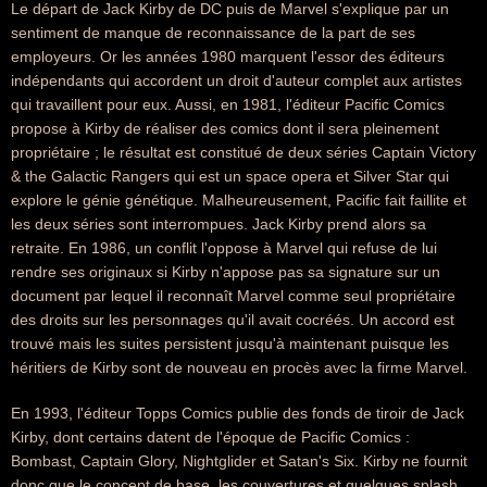
Le départ de Jack Kirby de DC puis de Marvel s'explique par un
sentiment de manque de reconnaissance de la part de ses
employeurs. Or les années 1980 marquent l'essor des éditeurs
indépendants qui accordent un droit d'auteur complet aux artistes
qui travaillent pour eux. Aussi, en 1981, l'éditeur Pacific Comics
propose à Kirby de réaliser des comics dont il sera pleinement
propriétaire ; le résultat est constitué de deux séries Captain Victory
& the Galactic Rangers qui est un space opera et Silver Star qui
explore le génie génétique. Malheureusement, Pacific fait faillite et
les deux séries sont interrompues. Jack Kirby prend alors sa
retraite. En 1986, un conflit l'oppose à Marvel qui refuse de lui
rendre ses originaux si Kirby n'appose pas sa signature sur un
document par lequel il reconnaît Marvel comme seul propriétaire
des droits sur les personnages qu'il avait cocréés. Un accord est
trouvé mais les suites persistent jusqu'à maintenant puisque les
héritiers de Kirby sont de nouveau en procès avec la firme Marvel.
En 1993, l'éditeur Topps Comics publie des fonds de tiroir de Jack
Kirby, dont certains datent de l'époque de Pacific Comics :
Bombast, Captain Glory, Nightglider et Satan's Six. Kirby ne fournit
donc que le concept de base, les couvertures et quelques splash