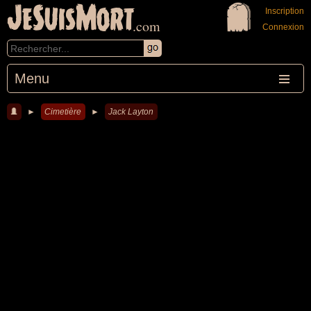
JeSuisMort
Inscription
.com
Connexion
Menu
►
Cimetière
►
Jack Layton