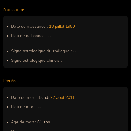
Naissance
Nom de famille :
Layton
Pseudonyme :
--
Date de naissance :
18 juillet
1950
Surnom :
--
Lieu de naissance :
--
Erreurs d'écriture :
--
Signe astrologique du zodiaque :
--
Signe astrologique chinois :
--
Décès
Date de mort :
Lundi
22 août
2011
Lieu de mort :
--
Âge de mort :
61 ans