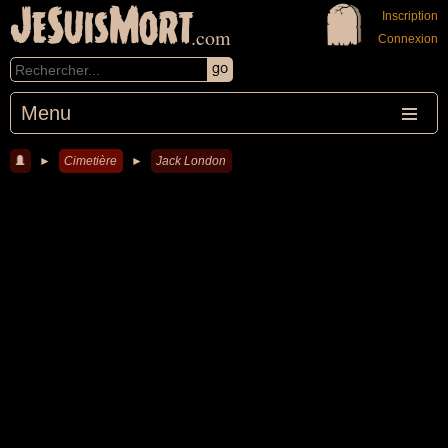
JeSuisMort
Inscription
.com
Connexion
Menu
►
Cimetière
►
Jack London