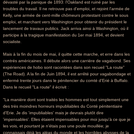
dévasté par la panique de 1893: l'Oakland est ruiné par les
troubles du travail. Il ne retrouve pas d'emploi, et rejoint l'armée de
Kelly, une armée de cent-mille chômeurs protestant contre le sous
emploi, et marchant vers Washington pour obtenir du président le
lancement de travaux publics. Jack arriva ainsi à Washington, où il
participe à la tragique manifestation du 1er mai 1894, et devient
socialiste.
Mais à la fin du mois de mai, il quitte cette marche, et erre dans les
contrés américaines. Il débute alors une carrière de vagabond. Ses
expériences de hobo sont racontées dans son recueil "La route"
(The Road). A la fin de Juin 1894, il est arrêté pour vagabondage et
enfermé trente jours dans le pénitencier du comté d'Erié à Buffalo.
Dans le recueil "La route" il écrivit :
"La manière dont sont traités les hommes est tout simplement une
des très moindres horreurs impubliables du Conté pénitentiaire
d'Erie. Je dis 'impubliables' mais je devrais plutôt dire
'impensables'. Elles étaient impensables pour moi jusqu'à ce que je
les vois, et pourtant je n'étais pas une poule mouillée; je
connaissais déjà les aléas du monde et les horribles abysses de la