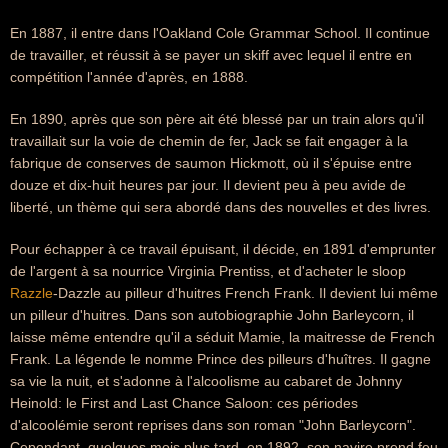
En 1887, il entre dans l'Oakland Cole Grammar School. Il continue
de travailler, et réussit à se payer un skiff avec lequel il entre en
compétition l'année d'après, en 1888.
En 1890, après que son père ait été blessé par un train alors qu'il
travaillait sur la voie de chemin de fer, Jack se fait engager à la
fabrique de conserves de saumon Hickmott, où il s'épuise entre
douze et dix-huit heures par jour. Il devient peu à peu avide de
liberté, un thème qui sera abordé dans des nouvelles et des livres.
Pour échapper à ce travail épuisant, il décide, en 1891 d'emprunter
de l'argent à sa nourrice Virginia Prentiss, et d'acheter le sloop
Razzle
-Dazzle au pilleur d'huitres French Frank. Il devient lui même
un pilleur d'huitres. Dans son autobiographie John Barleycorn, il
laisse même entendre qu'il a séduit Mamie, la maitresse de French
Frank. La légende le nomme Prince des pilleurs d'huîtres. Il gagne
sa vie la nuit, et s'adonne à l'alcoolisme au cabaret de Johnny
Heinold: le First and Last Chance Saloon: ces périodes
d'alcoolémie seront reprises dans son roman "John Barleycorn".
Cependant, quelques mois plus tard, en 1892, son navire prend feu