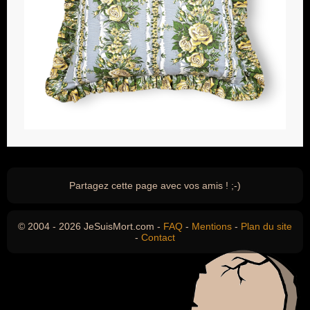
Partagez cette page avec vos amis ! ;-)
© 2004 - 2026 JeSuisMort.com -
FAQ
-
Mentions
-
Plan du site
-
Contact