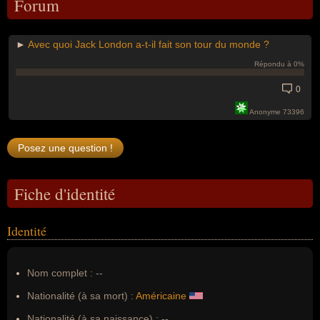
Forum
►
Avec quoi Jack London a-t-il fait son tour du monde ?
Répondu à 0%
0
Anonyme 73396
Fiche d'identité
Identité
Nom complet :
--
Nationalité (à sa mort) :
Américaine
Nationalité (à sa naissance) :
--