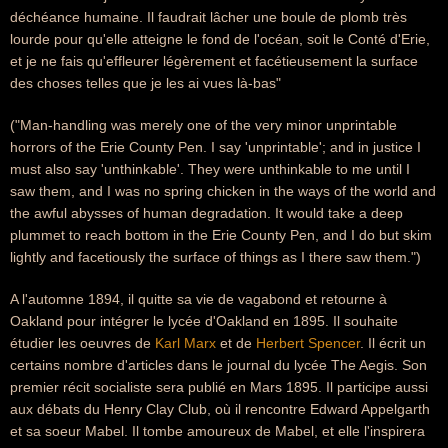
déchéance humaine. Il faudrait lâcher une boule de plomb très
lourde pour qu'elle atteigne le fond de l'océan, soit le Conté d'Erie,
et je ne fais qu'effleurer légèrement et facétieusement la surface
des choses telles que je les ai vues là-bas"
("Man-handling was merely one of the very minor unprintable
horrors of the Erie County Pen. I say 'unprintable'; and in justice I
must also say 'unthinkable'. They were unthinkable to me until I
saw them, and I was no spring chicken in the ways of the world and
the awful abysses of human degradation. It would take a deep
plummet to reach bottom in the Erie County Pen, and I do but skim
lightly and facetiously the surface of things as I there saw them.")
A l'automne 1894, il quitte sa vie de vagabond et retourne à
Oakland pour intégrer le lycée d'Oakland en 1895. Il souhaite
étudier les oeuvres de
Karl Marx
et de
Herbert Spencer
. Il écrit un
certains nombre d'articles dans le journal du lycée The Aegis. Son
premier récit socialiste sera publié en Mars 1895. Il participe aussi
aux débats du Henry Clay Club, où il rencontre Edward Appelgarth
et sa soeur Mabel. Il tombe amoureux de Mabel, et elle l'inspirera