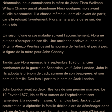
Néanmoins, nous connaissons la mère de John: Flora Wellman.
William Chaney aurait abandonné Flora quelques mois avant
qu'elle n'accouche. Il la chassa même du domicile avant de partir,
car elle refusait l'avortement. Flora tentera alors de se suicider
deux fois.
En raison d'une grave maladie suivant l'accouchement, Flora ne
put pas s'occuper de son fils. Une ancienne esclave du nom de
Virginia Alenzo Prentiss devint la nourrice de l'enfant, et peu à peu,
la figure de la mère pour John Chaney.
Tandis que Flora épouse, le 7 septembre 1876 un ancien
combattant de la guerre de Sécession, veuf, John London, John le
fils adopta le prénom de Jack, surnom de son beau-père, et son
nom de famille. Dès lors il portera le nom de Jack London.
John London avait eu deux filles lors de son premier mariage. Le
19 Février 1877, Ida et Eliza sortent de l'orphelinat et sont
ramenées à la nouvelle maison. Un an plus tard, Jack et Eliza
souffrent de la diphtérie: la famille décide alors de déménager dans
la baie de San Francisco et d'emménager dans la ville d'Oakland