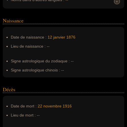
+
+
Homonymes :
0
(aucun)
Naissance
Nom de famille :
London
Pseudonyme :
--
Date de naissance :
12 janvier
1876
Surnom :
--
Lieu de naissance :
--
Erreurs d'écriture :
John Griffith Chaney
Signe astrologique du zodiaque :
--
Signe astrologique chinois :
--
Décès
Date de mort :
22 novembre
1916
Lieu de mort :
--