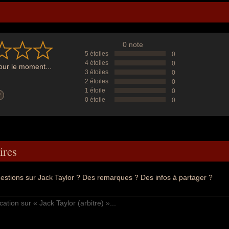
0 note
5 étoiles
0
4 étoiles
0
ur le moment...
3 étoiles
0
2 étoiles
0
1 étoile
0
?
0 étoile
0
res
estions sur Jack Taylor ? Des remarques ? Des infos à partager ?