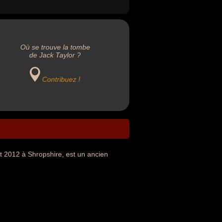
Où se trouve la tombe
de Jack Taylor ?
Contribuez !
let 2012 à Shropshire, est un ancien