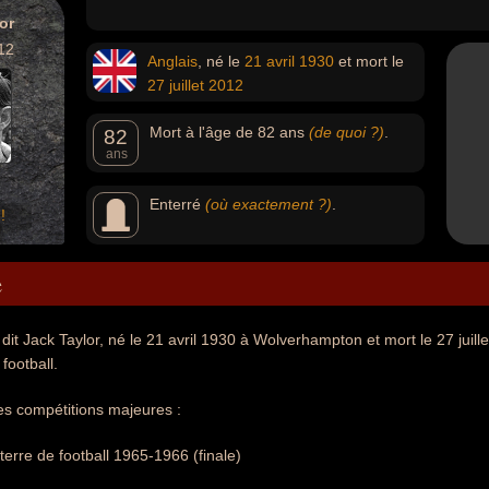
or
12
Anglais
, né le
21 avril
1930
et mort le
27 juillet
2012
Mort à l'âge de 82 ans
(de quoi ?)
.
82
ans
Enterré
(où exactement ?)
.
!
e
 dit Jack Taylor, né le 21 avril 1930 à Wolverhampton et mort le 27 juil
 football.
des compétitions majeures :
rre de football 1965-1966 (finale)