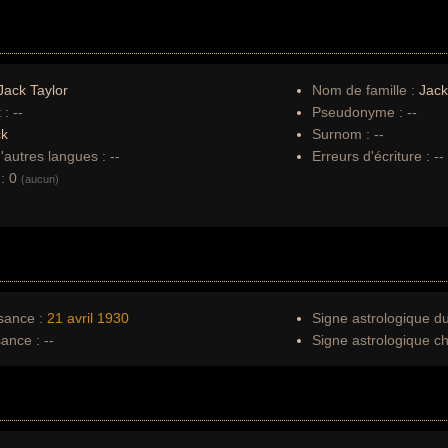
ack Taylor
Nom de famille :
Jack
 :
--
Pseudonyme :
--
ck
Surnom :
--
autres langues :
--
Erreurs d'écriture :
--
:
0
(aucun)
sance :
21 avril
1930
Signe astrologique d
sance :
--
Signe astrologique ch