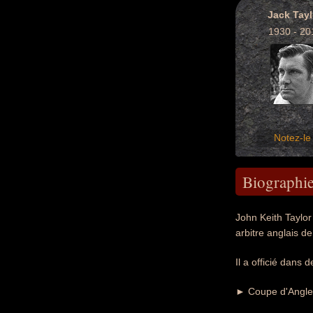
Jack Tayl
1930 - 20
Notez-le 
Biographi
John Keith Taylor
arbitre anglais de
Il a officié dans 
► Coupe d'Anglete