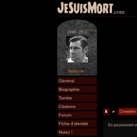
JeSuisMort
.com
1930 - 2012
Notez-le !
Général
Biographie
Tombe
Citations
►
Cimetière
Forum
Fiche d'identité
En poursuivant vo
Notez !