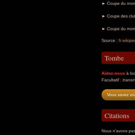
► Coupe du monde
► Coupe des clu
► Coupe du monde
Source :
fr.wikipe
Tombe
Aidez-nous
à loc
Facultatif :
transm
Vous savez où 
Citations
Nous n'avons pas 