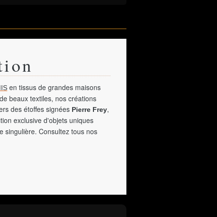
tion
en tissus de grandes maisons
IS
de beaux textiles, nos créations
vers des étoffes signées
,
Pierre Frey
tion exclusive d'objets uniques
e singulière. Consultez tous nos