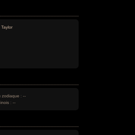
 Taylor
u zodiaque :
--
inois :
--