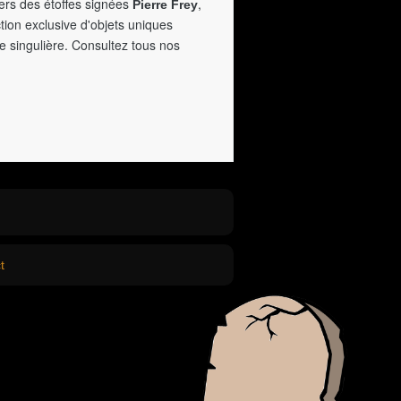
vers des étoffes signées
,
Pierre Frey
tion exclusive d'objets uniques
e singulière. Consultez tous nos
t