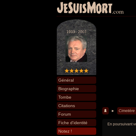
JeSuisMort
.com
1933 - 2007
Général
Biographie
Tombe
Citations
►
Cimetière
Forum
Fiche d'identité
En poursuivant vo
Notez !