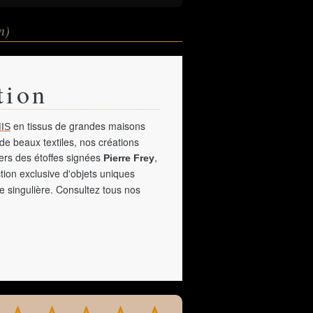
n)
tion
en tissus de grandes maisons
IS
de beaux textiles, nos créations
vers des étoffes signées
,
Pierre Frey
tion exclusive d'objets uniques
e singulière. Consultez tous nos