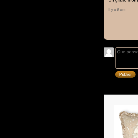
Un grand monsie
il y a 8 ans