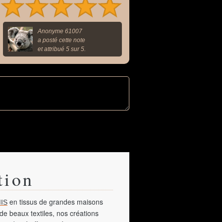
Anonyme 61007
a posté cette note
et attribué 5 sur 5.
tion
en tissus de grandes maisons
IS
de beaux textiles, nos créations