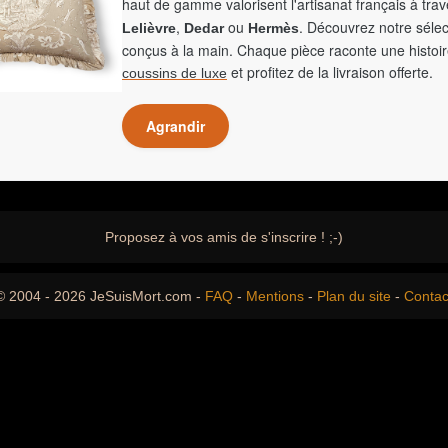
haut de gamme valorisent l'artisanat français à tra
,
ou
. Découvrez notre sélec
Lelièvre
Dedar
Hermès
conçus à la main. Chaque pièce raconte une histoir
et profitez de la livraison offerte.
coussins de luxe
Agrandir
Proposez à vos amis de s'inscrire ! ;-)
© 2004 - 2026 JeSuisMort.com -
FAQ
-
Mentions
-
Plan du site
-
Contac