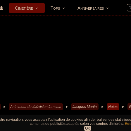
Cimetière
Tops
Anniversaires
►
Animateur de télévision francais
►
Jacques Martin
►
Notes
►
G
tre navigation, vous acceptez l'utilisation de cookies afin de réaliser des statistiq
contenus ou publicités adaptés selon vos centres d'intérêts.
En s
OK