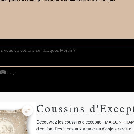
ur plein de talent qui manque à la télévision et aux français
Image
Coussins d'Excep
Découvrez les coussins d'exception
MAISON TRAM
d'édition. Destinées aux amateurs d'objets rares et 