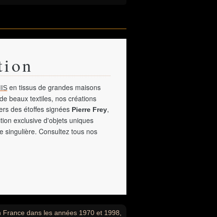
tion
en tissus de grandes maisons
IS
de beaux textiles, nos créations
vers des étoffes signées
,
Pierre Frey
tion exclusive d'objets uniques
e singulière. Consultez tous nos
en France dans les années 1970 et 1998,