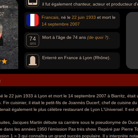
il fut également chanteur, acteur et producteur 
rtin
Le Petit Rapporteur » (1975-1976), « L'École des fans »
07
Francais
, né le
22 juin
1933
et mort le
(1980-1998) ou « Incroyable mais vrai » (1980-1983).
14 septembre
2007
Mort à l'âge de 74 ans
(de quoi ?)
.
74
ans
Enterré en France à Lyon (Rhône).
e
é le 22 juin 1933 à Lyon et mort le 14 septembre 2007 à Biarritz, était 
. Fin cuisinier, il était le petit-fils de Joannès Ducerf, chef de cuisine du
tenait également le plus célèbre restaurant de Lyon L'Universel. Il est 
ésuites, Jacques Martin débute sa carrière sous le pseudonyme de Duc
me dans les années 1950 l'émission Pas très show. Repéré par Pierre Tch
sion 1 = 3 qui connaîtra un grand succès populaire. Il y interprète n