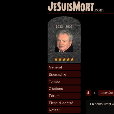
JeSuisMort
.com
1933 - 2007
Général
Biographie
Tombe
Citations
►
Cimetière
Forum
Fiche d'identité
En poursuivant vo
Notez !