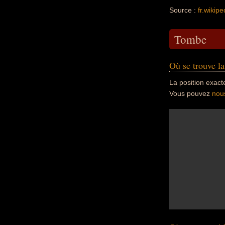
Source :
fr.wikipe
Tombe
Où se trouve l
La position exact
Vous pouvez
nou