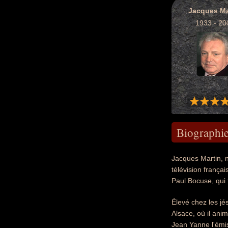
Jacques Ma
1933 - 20
Biographi
Jacques Martin, n
télévision français
Paul Bocuse, qui 
Élevé chez les j
Alsace, où il ani
Jean Yanne l'émis