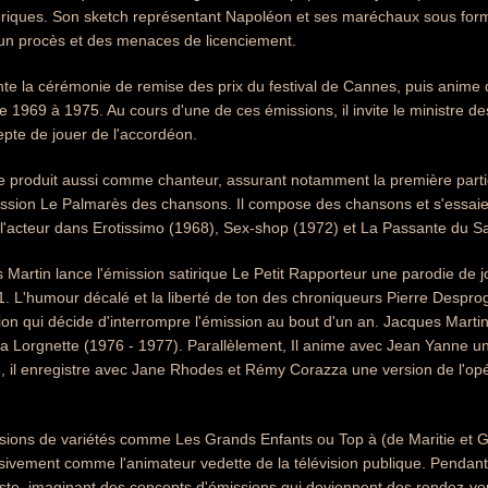
riques. Son sketch représentant Napoléon et ses maréchaux sous forme
 un procès et des menaces de licenciement.
ente la cérémonie de remise des prix du festival de Cannes, puis anim
de 1969 à 1975. Au cours d'une de ces émissions, il invite le ministre d
epte de jouer de l'accordéon.
e produit aussi comme chanteur, assurant notamment la première partie
mission Le Palmarès des chansons. Il compose des chansons et s'essaie à
si l'acteur dans Erotissimo (1968), Sex-shop (1972) et La Passante du 
 Martin lance l'émission satirique Le Petit Rapporteur une parodie de
 L'humour décalé et la liberté de ton des chroniqueurs Pierre Despro
ction qui décide d'interrompre l'émission au bout d'un an. Jacques Martin
a Lorgnette (1976 - 1977). Parallèlement, Il anime avec Jean Yanne u
 il enregistre avec Jane Rhodes et Rémy Corazza une version de l'opér
sions de variétés comme Les Grands Enfants ou Top à (de Maritie et Gi
ivement comme l'animateur vedette de la télévision publique. Pendant 
oste, imaginant des concepts d'émissions qui deviennent des rendez-vou