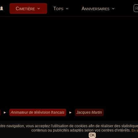
Cimetière
Tops
Anniversaires
►
Animateur de télévision francais
►
Jacques Martin
tre navigation, vous acceptez l'utilisation de cookies afin de réaliser des statistiq
contenus ou publicités adaptés selon vos centres d'intérêts.
En s
OK