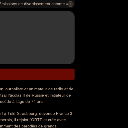
d'émissions de divertissement comme «
+
 (1977-1998), « Dimanche Martin »
un journaliste et animateur de radio et de
 tsar Nicolas II de Russie et initiateur de
décédé à l'âge de 74 ans.
erf à Télé-Strasbourg, devenue France 3
ernia, il rejoint l'ORTF et crée avec
otamment des parodies de grands