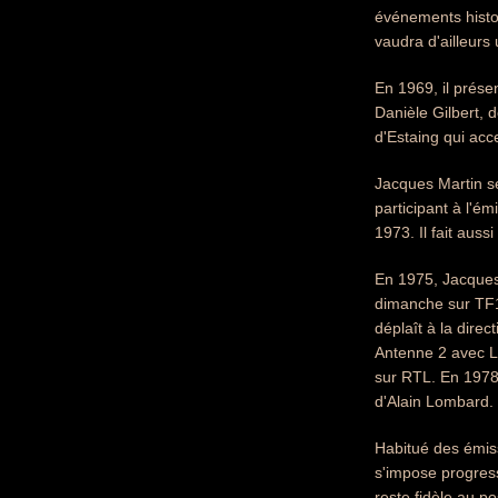
événements histo
vaudra d'ailleurs
En 1969, il prés
Danièle Gilbert, 
d'Estaing qui acc
Jacques Martin s
participant à l'é
1973. Il fait aus
En 1975, Jacques
dimanche sur TF1.
déplaît à la dire
Antenne 2 avec L
sur RTL. En 1978,
d'Alain Lombard.
Habitué des émis
s'impose progress
reste fidèle au p