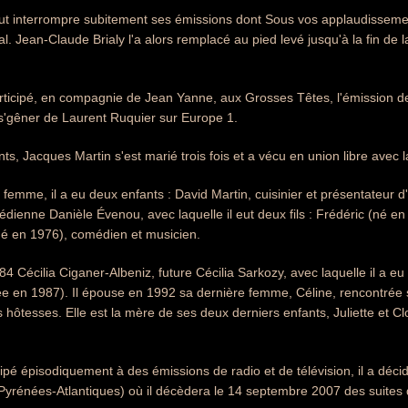
ut interrompre subitement ses émissions dont Sous vos applaudissemen
al. Jean-Claude Brialy l'a alors remplacé au pied levé jusqu'à la fin de 
rticipé, en compagnie de Jean Yanne, aux Grosses Têtes, l'émission d
s'gêner de Laurent Ruquier sur Europe 1.
nts, Jacques Martin s'est marié trois fois et a vécu en union libre ave
emme, il a eu deux enfants : David Martin, cuisinier et présentateur d'é
dienne Danièle Évenou, avec laquelle il eut deux fils : Frédéric (né en
né en 1976), comédien et musicien.
4 Cécilia Ciganer-Albeniz, future Cécilia Sarkozy, avec laquelle il a eu 
e en 1987). Il épouse en 1992 sa dernière femme, Céline, rencontrée 
es hôtesses. Elle est la mère de ses deux derniers enfants, Juliette et C
cipé épisodiquement à des émissions de radio et de télévision, il a déc
 (Pyrénées-Atlantiques) où il décèdera le 14 septembre 2007 des suites 