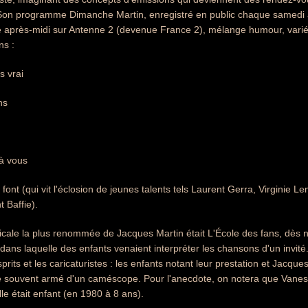
Son programme Dimanche Martin, enregistré en public chaque samedi au
après-midi sur Antenne 2 (devenue France 2), mélange humour, variét
ns :
s vrai
ns
à vous
, font (qui vit l'éclosion de jeunes talents tels Laurent Gerra, Virginie
 Baffie).
icale la plus renommée de Jacques Martin était L'École des fans, dès
dans laquelle des enfants venaient interpréter les chansons d'un invit
rits et les caricaturistes : les enfants notant leur prestation et Jacques
ère souvent armé d'un caméscope. Pour l'anecdote, on notera que Vanes
le était enfant (en 1980 à 8 ans).