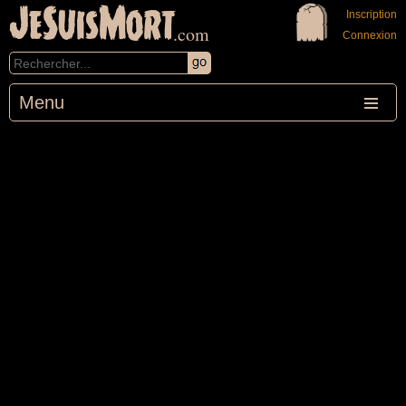
JeSuisMort
Inscription
.com
Connexion
Menu