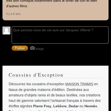
très bon comique,notamment dans le dîner de con et bien
d'autres films.
il y a 8 ans
Image
Coussins d'Exception
Découvrez les coussins d'exception
en
MAISON TRAMIS
tissus de grandes maisons d'édition. Destinées aux
amateurs d'objets rares et de beaux textiles, nos créations
haut de gamme valorisent l'artisanat français à travers des
étoffes signées
,
,
ou
.
Pierre Frey
Lelièvre
Dedar
Hermès