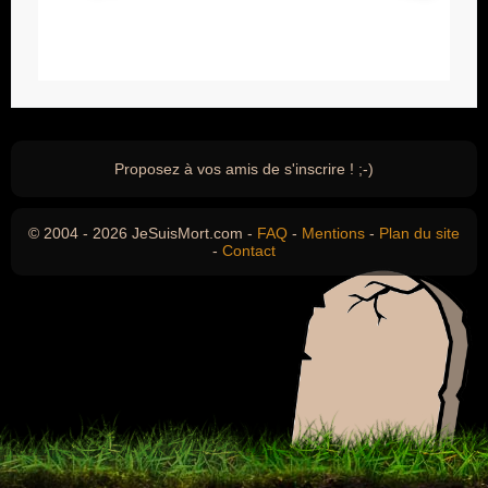
Proposez à vos amis de s'inscrire ! ;-)
© 2004 - 2026 JeSuisMort.com -
FAQ
-
Mentions
-
Plan du site
-
Contact