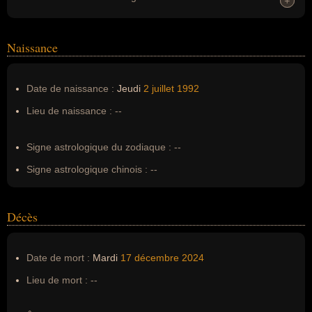
+
+
Homonymes :
0
(aucun)
Naissance
Nom de famille :
Timma
Pseudonyme :
--
Date de naissance :
Jeudi
2 juillet
1992
Surnom :
--
Lieu de naissance :
--
Erreurs d'écriture :
--
Signe astrologique du zodiaque :
--
Signe astrologique chinois :
--
Décès
Date de mort :
Mardi
17 décembre
2024
Lieu de mort :
--