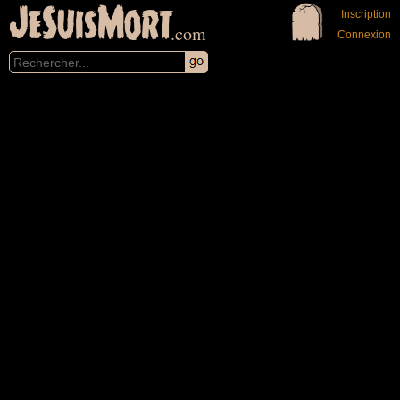
JeSuisMort
Inscription
.com
Connexion