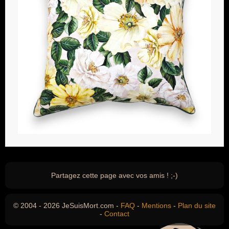
Partagez cette page avec vos amis ! ;-)
© 2004 - 2026 JeSuisMort.com -
FAQ
-
Mentions
-
Plan du site
-
Contact