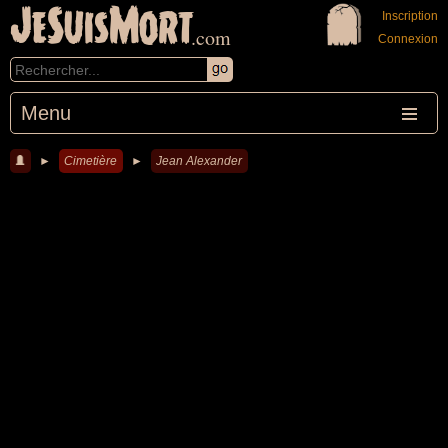
JeSuisMort
Inscription
.com
Connexion
Menu
►
Cimetière
►
Jean Alexander