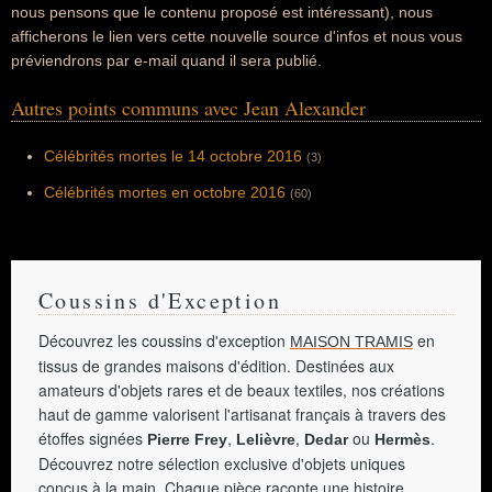
nous pensons que le contenu proposé est intéressant), nous
afficherons le lien vers cette nouvelle source d'infos et nous vous
préviendrons par e-mail quand il sera publié.
Autres points communs avec Jean Alexander
Célébrités mortes le 14 octobre 2016
(3)
Célébrités mortes en octobre 2016
(60)
Coussins d'Exception
Découvrez les coussins d'exception
en
MAISON TRAMIS
tissus de grandes maisons d'édition. Destinées aux
amateurs d'objets rares et de beaux textiles, nos créations
haut de gamme valorisent l'artisanat français à travers des
étoffes signées
,
,
ou
.
Pierre Frey
Lelièvre
Dedar
Hermès
Découvrez notre sélection exclusive d'objets uniques
conçus à la main. Chaque pièce raconte une histoire