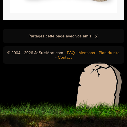
Partagez cette page avec vos amis ! ;-)
© 2004 - 2026 JeSuisMort.com -
FAQ
-
Mentions
-
Plan du site
-
Contact