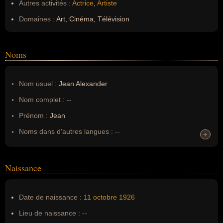
Autres activités :
Actrice
,
Artiste
Domaines :
Art, Cinéma, Télévision
Noms
Nom usuel :
Jean Alexander
Nom complet :
--
Prénom :
Jean
Noms dans d'autres langues :
--
+
+
Homonymes :
0
(aucun)
Naissance
Nom de famille :
Alexander
Pseudonyme :
--
Date de naissance :
11 octobre
1926
Surnom :
--
Lieu de naissance :
--
Erreurs d'écriture :
Jean Hodgkinson