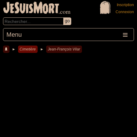
JeSuisMort
Inscription
.com
Connexion
Menu
►
Cimetière
►
Jean-François Vilar