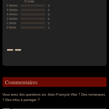
0 note
5 étoiles
0
4 étoiles
0
3 étoiles
0
2 étoiles
0
1 étoile
0
0 étoile
0
--
Commentaires
Vous avez des questions sur Jean-François Vilar ? Des remarques
? Des infos à partager ?