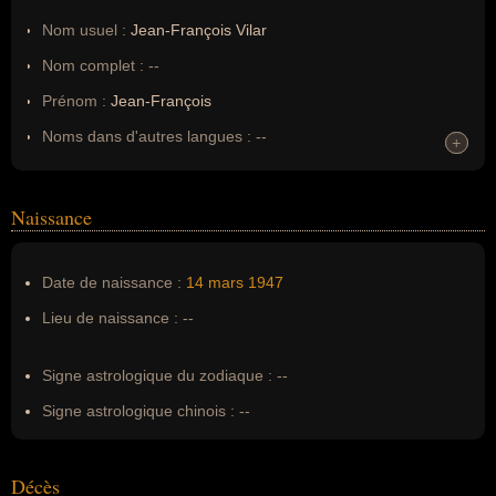
Nom usuel :
Jean-François Vilar
Nom complet :
--
Prénom :
Jean-François
Noms dans d'autres langues :
--
+
+
Homonymes :
0
(aucun)
Naissance
Nom de famille :
Vilar
Pseudonyme :
--
Date de naissance :
14 mars
1947
Surnom :
--
Lieu de naissance :
--
Erreurs d'écriture :
--
Signe astrologique du zodiaque :
--
Signe astrologique chinois :
--
Décès