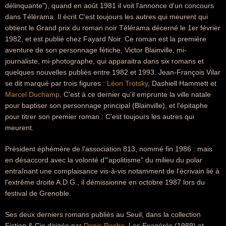
délinquante"), quand en août 1981 il voit l'annonce d'un concours
dans Télérama. Il écrit C'est toujours les autres qui meurent qui
obtient le Grand prix du roman noir Télérama décerné le 1er février
1982, et est publié chez Fayard Noir. Ce roman est la première
aventure de son personnage fétiche, Victor Blainville, mi-
journaliste, mi-photographe, qui apparaitra dans six romans et
quelques nouvelles publiés entre 1982 et 1993. Jean-François Vilar
se dit marqué par trois figures :
Léon Trotsky
, Dashiell Hammett et
Marcel Duchamp
. C'est à ce dernier qu'il emprunte la ville natale
pour baptiser son personnage principal (Blainville), et l'épitaphe
pour titrer son premier roman : C'est toujours les autres qui
meurent.
Président éphémère de l'association 813, nommé fin 1986 : mais
en désaccord avec la volonté d'"apolitisme" du milieu du polar
entraînant une complaisance vis-à-vis notamment de l'écrivain lié à
l'extrême droite A.D.G., il démissionne en octobre 1987 lors du
festival de Grenoble.
Ses deux derniers romans publiés au Seuil, dans la collection
Fiction & Cie dirigée par
Denis Roche
, Les Exagérés (1989) et