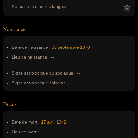
Noms dans d'autres langues :
--
+
+
Homonymes :
0
(aucun)
Naissance
Nom de famille :
Jean Perrin
Pseudonyme :
--
Date de naissance :
30 septembre
1870
Surnom :
--
Lieu de naissance :
--
Erreurs d'écriture :
Jean Baptiste Perrin
Signe astrologique du zodiaque :
--
Signe astrologique chinois :
--
Décès
Date de mort :
17 avril
1942
Lieu de mort :
--