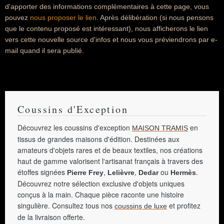
d'apporter des informations complémentaires à cette page, vous
pouvez
nous proposer le lien
. Après délibération (si nous pensons
que le contenu proposé est intéressant), nous afficherons le lien
vers cette nouvelle source d'infos et nous vous préviendrons par e-
mail quand il sera publié.
Coussins d'Exception
Découvrez les coussins d'exception
en
MAISON TRAMIS
tissus de grandes maisons d'édition. Destinées aux
amateurs d'objets rares et de beaux textiles, nos créations
haut de gamme valorisent l'artisanat français à travers des
étoffes signées
,
,
ou
.
Pierre Frey
Lelièvre
Dedar
Hermès
Découvrez notre sélection exclusive d'objets uniques
conçus à la main. Chaque pièce raconte une histoire
singulière. Consultez tous nos
et profitez
coussins de luxe
de la livraison offerte.