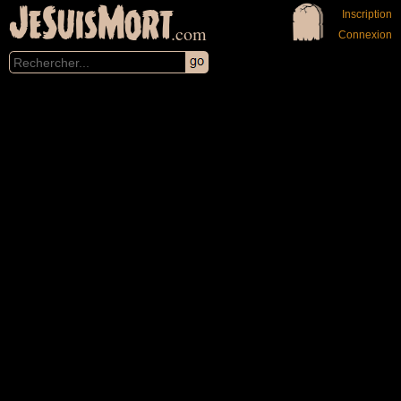
JeSuisMort
Inscription
.com
Connexion