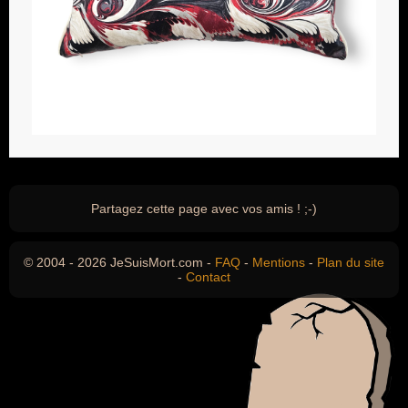
Partagez cette page avec vos amis ! ;-)
© 2004 - 2026 JeSuisMort.com -
FAQ
-
Mentions
-
Plan du site
-
Contact