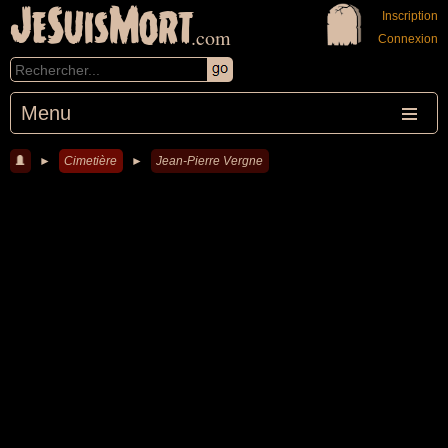
JeSuisMort
Inscription
.com
Connexion
Menu
►
Cimetière
►
Jean-Pierre Vergne