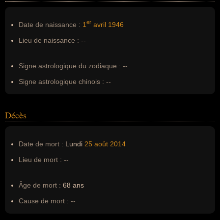
Nom de famille :
Vergne
Pseudonyme :
--
er
Date de naissance :
1
avril
1946
Surnom :
--
Lieu de naissance :
--
Erreurs d'écriture :
Jean Pierre Vergne
Signe astrologique du zodiaque :
--
Signe astrologique chinois :
--
Décès
Date de mort :
Lundi
25 août
2014
Lieu de mort :
--
Âge de mort :
68 ans
Cause de mort :
--