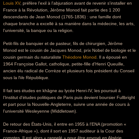
Louis XV
, préfère l'exil à l'abjuration avant de revenir s'installer en
France à la Révolution, Jérôme Monod fait partie des 1 200
descendants de Jean Monod (1765-1836) : une famille dont
chaque branche a excellé à sa manière dans la médecine, les arts,
l'université, la banque ou la religion.
Petit-fils de banquier et de pasteur, fils de chirurgien, Jérôme
Monod est le cousin de Jacques Monod, prix Nobel de biologie et le
cousin germain du naturaliste
Théodore Monod
. Il a épousé en
1964 Françoise Gallot, catholique, petite-fille d'Henri Queuille,
ancien élu radical de Corrèze et plusieurs fois président du Conseil
sous la IVe République.
Il fait ses études en khâgne au lycée Henri-IV, les poursuit à
l'Institut d'études politiques de Paris puis devient boursier Fullbright
et part pour la Nouvelle-Angleterre, suivre une année de cours à
l'université Wesleyenne (Middletown).
De retour des États-Unis, il entre en 1955 à l'ENA (promotion «
France-Afrique »), dont il sort en 1957 auditeur à la Cour des
comptes. Il est alors « rappelé » pour être envoyé en Algérie.