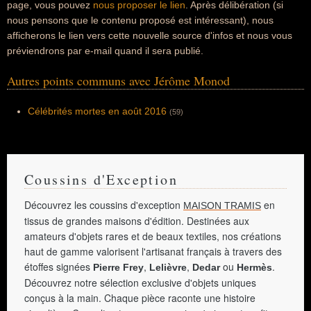
page, vous pouvez
nous proposer le lien
. Après délibération (si
nous pensons que le contenu proposé est intéressant), nous
afficherons le lien vers cette nouvelle source d'infos et nous vous
préviendrons par e-mail quand il sera publié.
Autres points communs avec Jérôme Monod
Célébrités mortes en août 2016
(59)
Coussins d'Exception
Découvrez les coussins d'exception
en
MAISON TRAMIS
tissus de grandes maisons d'édition. Destinées aux
amateurs d'objets rares et de beaux textiles, nos créations
haut de gamme valorisent l'artisanat français à travers des
étoffes signées
,
,
ou
.
Pierre Frey
Lelièvre
Dedar
Hermès
Découvrez notre sélection exclusive d'objets uniques
conçus à la main. Chaque pièce raconte une histoire