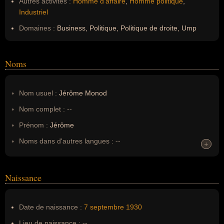
Autres activités :
Homme d'affaire
,
Homme politique
,
Industriel
Domaines :
Business, Politique, Politique de droite, Ump
Noms
Nom usuel :
Jérôme Monod
Nom complet :
--
Prénom :
Jérôme
Noms dans d'autres langues :
--
+
+
Homonymes :
0
(aucun)
Naissance
Nom de famille :
Monod
Pseudonyme :
--
Date de naissance :
7 septembre
1930
Surnom :
--
Lieu de naissance :
--