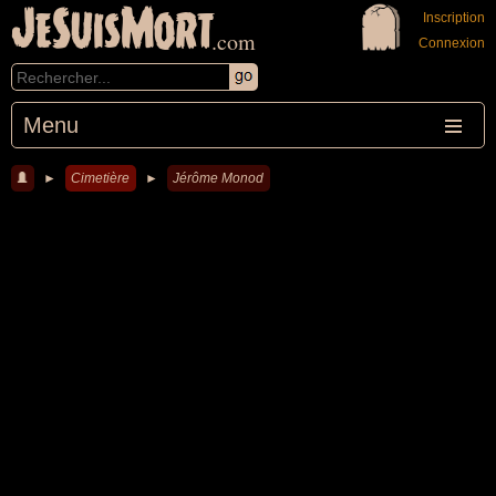
JeSuisMort
Inscription
.com
Connexion
Menu
►
Cimetière
►
Jérôme Monod