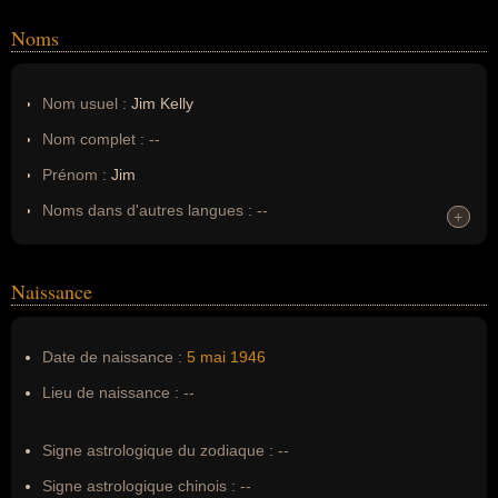
Noms
Nom usuel :
Jim Kelly
Nom complet :
--
Prénom :
Jim
Noms dans d'autres langues :
--
+
+
Homonymes :
0
(aucun)
Naissance
Nom de famille :
Kelly
Pseudonyme :
--
Date de naissance :
5 mai
1946
Surnom :
--
Lieu de naissance :
--
Erreurs d'écriture :
James M. Kelly, James M Kelly
Signe astrologique du zodiaque :
--
Signe astrologique chinois :
--