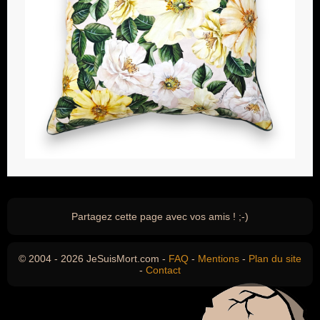
Partagez cette page avec vos amis ! ;-)
© 2004 - 2026 JeSuisMort.com -
FAQ
-
Mentions
-
Plan du site
-
Contact