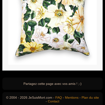
Partagez cette page avec vos amis ! ;-)
© 2004 - 2026 JeSuisMort.com -
FAQ
-
Mentions
-
Plan du site
-
Contact