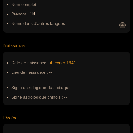
Nom complet :
--
Prénom :
Jiri
Noms dans d'autres langues :
--
+
+
Homonymes :
0
(aucun)
Naissance
Nom de famille :
Raska
Pseudonyme :
--
Date de naissance :
4 février
1941
Surnom :
--
Lieu de naissance :
--
Erreurs d'écriture :
Jiří Raka
Signe astrologique du zodiaque :
--
Signe astrologique chinois :
--
Décès