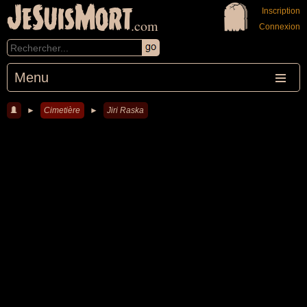
JeSuisMort
Inscription
.com
Connexion
Menu
►
Cimetière
►
Jiri Raska