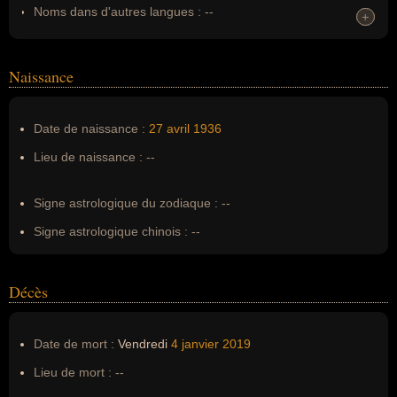
Noms dans d'autres langues :
--
+
+
Homonymes :
0
(aucun)
Naissance
Nom de famille :
Burningham
Pseudonyme :
--
Date de naissance :
27 avril
1936
Surnom :
--
Lieu de naissance :
--
Erreurs d'écriture :
--
Signe astrologique du zodiaque :
--
Signe astrologique chinois :
--
Décès
Date de mort :
Vendredi
4 janvier
2019
Lieu de mort :
--