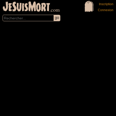
JeSuisMort
Inscription
.com
Connexion