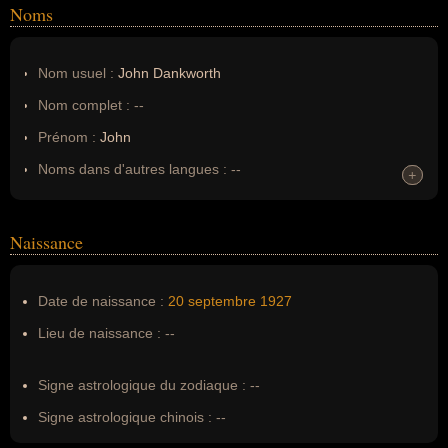
Noms
Nom usuel :
John Dankworth
Nom complet :
--
Prénom :
John
Noms dans d'autres langues :
--
+
+
Homonymes :
0
(aucun)
Naissance
Nom de famille :
Dankworth
Pseudonyme :
--
Date de naissance :
20 septembre
1927
Surnom :
--
Lieu de naissance :
--
Erreurs d'écriture :
--
Signe astrologique du zodiaque :
--
Signe astrologique chinois :
--