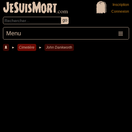
JeSuisMort
Inscription
.com
Connexion
Menu
►
Cimetière
►
John Dankworth