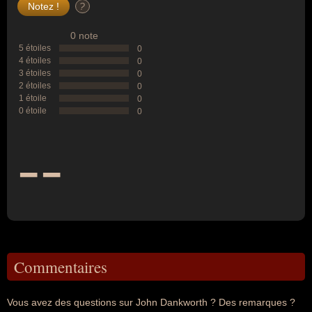
?
0 note
5 étoiles
0
4 étoiles
0
3 étoiles
0
2 étoiles
0
1 étoile
0
0 étoile
0
--
Commentaires
Vous avez des questions sur John Dankworth ? Des remarques ?