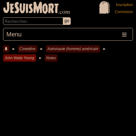
JeSuisMort
Inscription
.com
Connexion
Menu
►
Cimetière
►
Astronaute (homme) américain
►
John Watts Young
►
Notes