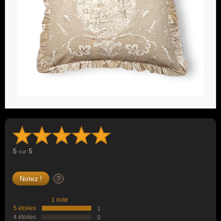
5
5
sur
?
1 note
5 étoiles
1
4 étoiles
0