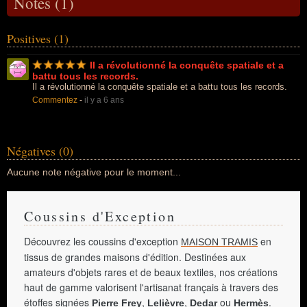
Notes (1)
Positives (1)
Il a révolutionné la conquête spatiale et a
battu tous les records.
Il a révolutionné la conquête spatiale et a battu tous les records.
Commentez
-
il y a 6 ans
Négatives (0)
Aucune note négative pour le moment...
Coussins d'Exception
Découvrez les coussins d'exception
en
MAISON TRAMIS
tissus de grandes maisons d'édition. Destinées aux
amateurs d'objets rares et de beaux textiles, nos créations
haut de gamme valorisent l'artisanat français à travers des
étoffes signées
,
,
ou
.
Pierre Frey
Lelièvre
Dedar
Hermès