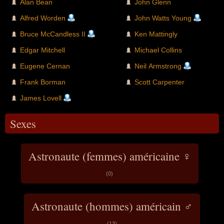
Alan Bean
John Glenn
Alfred Worden
John Watts Young
Bruce McCandless II
Ken Mattingly
Edgar Mitchell
Michael Collins
Eugene Cernan
Neil Armstrong
Frank Borman
Scott Carpenter
James Lovell
Sexes
Astronaute (femmes) américaine ♀
(0)
Astronaute (hommes) américain ♂
(13)