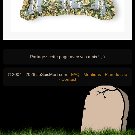
Partagez cette page avec vos amis ! ;-)
© 2004 - 2026 JeSuisMort.com -
FAQ
-
Mentions
-
Plan du site
-
Contact