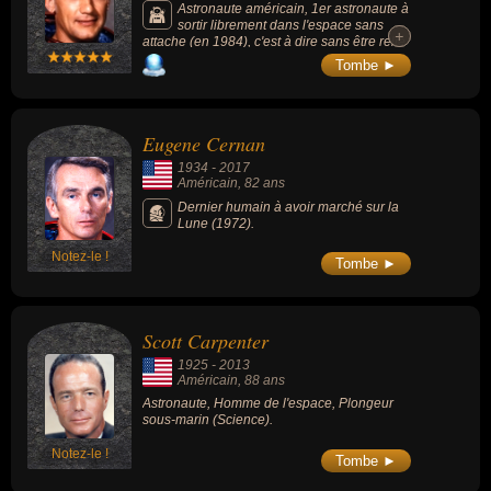
Astronaute américain, 1er astronaute à
sortir librement dans l'espace sans
+
+
attache (en 1984), c'est à dire sans être relié
par un quelconque cordon.
Tombe ►
Eugene Cernan
1934
-
2017
Américain
, 82 ans
Dernier humain à avoir marché sur la
Lune (1972).
Notez-le !
Tombe ►
Scott Carpenter
1925
-
2013
Américain
, 88 ans
Astronaute, Homme de l'espace, Plongeur
sous-marin (Science).
Notez-le !
Tombe ►