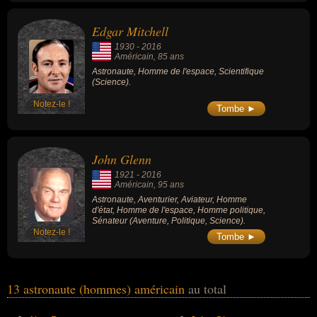
Edgar Mitchell
1930
-
2016
Américain
, 85 ans
Astronaute, Homme de l'espace, Scientifique
(Science).
Notez-le !
Tombe ►
John Glenn
1921
-
2016
Américain
, 95 ans
Astronaute, Aventurier, Aviateur, Homme
d'état, Homme de l'espace, Homme politique,
Sénateur (Aventure, Politique, Science).
Notez-le !
Tombe ►
13 astronaute (hommes) américain
au total