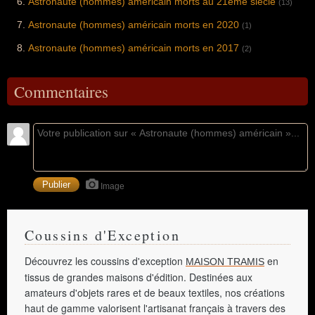
Astronaute (hommes) américain morts au 21ème siècle
(13)
Astronaute (hommes) américain morts en 2020
(1)
Astronaute (hommes) américain morts en 2017
(2)
Commentaires
Image
Coussins d'Exception
Découvrez les coussins d'exception
en
MAISON TRAMIS
tissus de grandes maisons d'édition. Destinées aux
amateurs d'objets rares et de beaux textiles, nos créations
haut de gamme valorisent l'artisanat français à travers des