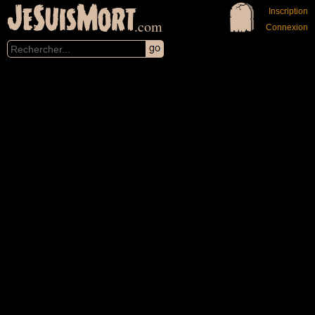
JeSuisMort
Inscription
.com
Connexion