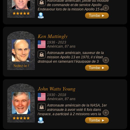
Astronaute américain, pilote du module
de commande et de service Apollo
+
+
Endeavour lors de la mission Apollo 15 en
1971 où il a pu faire 71 orbites lunaires.
Tombe ►
Ken Mattingly
1936
-
2023
Américain
, 87 ans
Astronaute américain, sauveur de la
mission Apollo 13 en 1970, il s’était
+
+
distingué en ramenant l’équipage de 3
Notez-le !
astronautes sain et sauf.
Tombe ►
John Watts Young
1930
-
2018
Américain
, 87 ans
Astronaute américain de la NASA, 1er
astronaute à avoir volé 6 fois dans
+
+
l'espace, a participé à 2 missions vers la
Lune et est le seul à avoir piloté 4 différents
Tombe ►
types de vaisseaux spatiaux : le vaisseau
Gemini, le module de commande Apollo, le