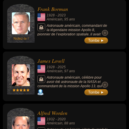
géant pour l'humanité »).
Frank Borman
1928
-
2023
Américain
, 95 ans
Astronaute américain, commandant de
la légendaire mission Apollo 8,
+
+
pionnier de l’exploration spatiale, il avait
Notez-le !
dirigé la 1ère mission à s’être mise en orbite
Tombe ►
autour de la Lune en 1968.
James Lovell
1928
-
2025
Américain
, 97 ans
Astronaute américain, célèbre pour
avoir été astronaute de la NASA et
+
+
commandant de la mission Apollo 13, qui a
survécu à une grave panne en plein vol vers
Tombe ►
la Lune. Il est devenu un symbole de sang-
froid et d’ingéniosité grâce à la célèbre
opération de sauvetage qui a ramené
l’équipage sain et sauf sur Terre.
Alfred Worden
1932
-
2020
Américain
, 88 ans