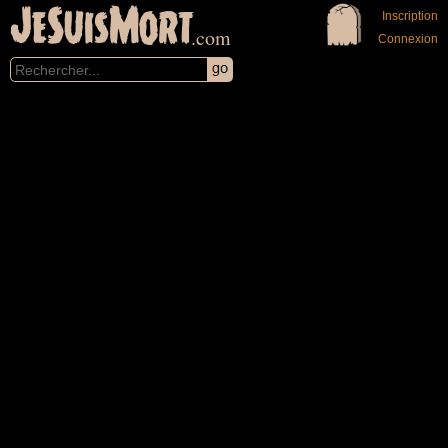
JeSuisMort
Inscription
.com
Connexion