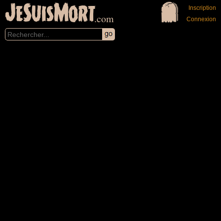
JeSuisMort
Inscription
.com
Connexion