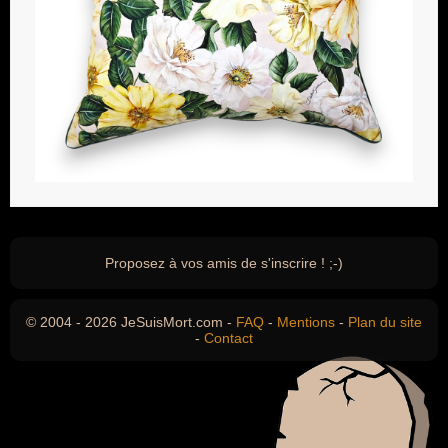
Proposez à vos amis de s'inscrire ! ;-)
© 2004 - 2026 JeSuisMort.com -
FAQ
-
Mentions
-
Plan du site
-
Contact