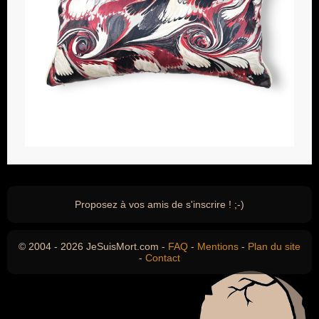
Proposez à vos amis de s'inscrire ! ;-)
© 2004 - 2026 JeSuisMort.com -
FAQ
-
Mentions
-
Plan du site
-
Contact