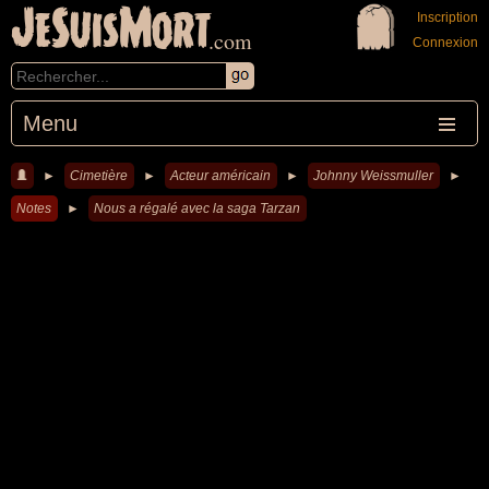
JeSuisMort
Inscription
.com
Connexion
Menu
►
Cimetière
►
Acteur américain
►
Johnny Weissmuller
►
Notes
►
Nous a régalé avec la saga Tarzan