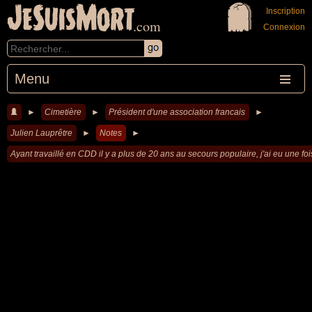
JeSuisMort
Inscription
.com
Connexion
Menu
►
Cimetière
►
Président d'une association francais
►
Julien Lauprêtre
►
Notes
►
Ayant travaillé en CDD il y a plus de 20 ans au secours populaire, j'ai eu une f