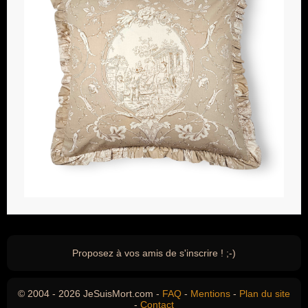
Proposez à vos amis de s'inscrire ! ;-)
© 2004 - 2026 JeSuisMort.com -
FAQ
-
Mentions
-
Plan du site
-
Contact