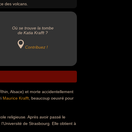
ce des volcans.
Où se trouve la tombe
de Katia Krafft ?
Contribuez !
Rhin, Alsace) et morte accidentellement
ri
Maurice Krafft
, beaucoup oeuvré pour
cole religieuse. Après avoir passé le
l'Université de Strasbourg. Elle obtient à