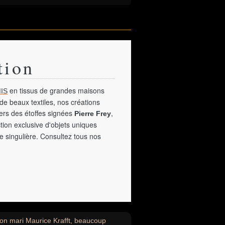
tion
en tissus de grandes maisons
IS
de beaux textiles, nos créations
vers des étoffes signées
,
Pierre Frey
tion exclusive d'objets uniques
e singulière. Consultez tous nos
son mari Maurice Krafft, beaucoup