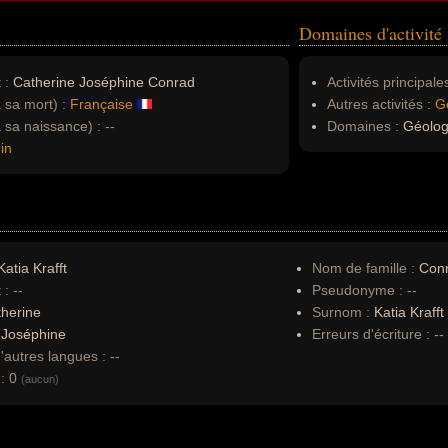
Domaines d'activité
 :
Catherine Joséphine Conrad
Activités principales
à sa mort) :
Française
Autres activités :
G
à sa naissance) :
--
Domaines :
Géologi
in
atia Krafft
Nom de famille :
Con
 :
--
Pseudonyme :
--
herine
Surnom :
Katia Krafft
:
Joséphine
Erreurs d'écriture :
--
autres langues :
--
:
0
(aucun)