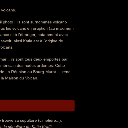
 volcans.
eil photo ; ils sont surnommés volcano
tous les volcans en éruption (au maximum
rance et à l'étranger, notamment avec
voir; ainsi Katia est à l'origine de
volcans.
 mari ; ils sont tous deux emportés par
américain des nuées ardentes. Cette
île de La Réunion au Bourg-Murat — rend
 la Maison du Volcan.
 trouve sa sépulture (cimétière...).
la sépulture de Katia Krafft
.