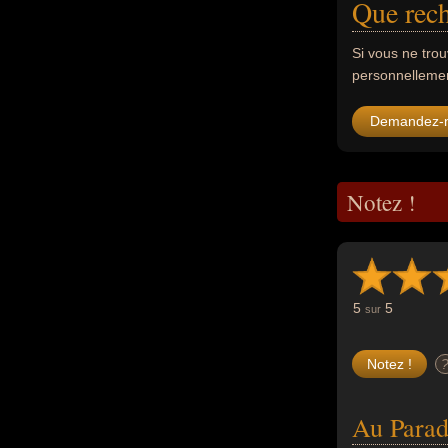
Que rech
Si vous ne tro
personnellement
Demandez-
Notez !
5
5
sur
Au Parad