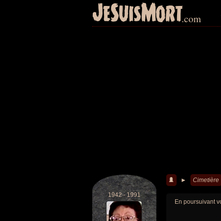
JeSuisMort
.com
►
Cimetière
1942 - 1991
En poursuivant vo