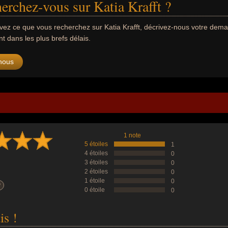
erchez-vous sur Katia Krafft ?
uvez ce que vous recherchez sur Katia Krafft, décrivez-nous votre de
 dans les plus brefs délais.
nous
1 note
5 étoiles
1
4 étoiles
0
3 étoiles
0
2 étoiles
0
1 étoile
0
?
0 étoile
0
is !