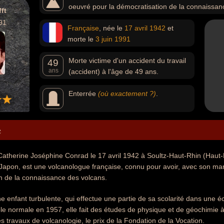
oeuvré pour la démocratisation de la connaissan
ft
91
Française
, née le
17 avril
1942
et
morte le
3 juin
1991
Morte victime d'un accident du travail
49
ans
(accident) à l'âge de 49 ans.
Enterrée
(où exactement ?)
.
e
 Catherine Joséphine Conrad le 17 avril 1942 à Soultz-Haut-Rhin (Haut-
 Japon, est une volcanologue française, connu pour avoir, avec son ma
n de la connaissance des volcans.
ne enfant turbulente, qui effectue une partie de sa scolarité dans une é
le normale en 1957, elle fait des études de physique et de géochimie à 
es travaux de volcanologie, le prix de la Fondation de la Vocation.