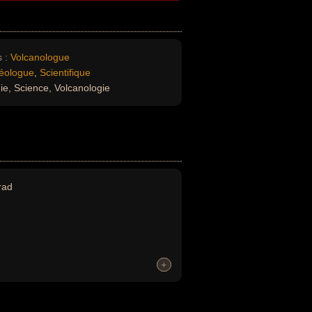
 :
Volcanologue
éologue
,
Scientifique
e, Science, Volcanologie
rad
+
+