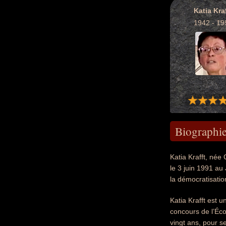
Katia Kraf
1942 - 19
Biographi
Katia Krafft, née
le 3 juin 1991 au
la démocratisatio
Katia Krafft est u
concours de l’Éco
vingt ans, pour s