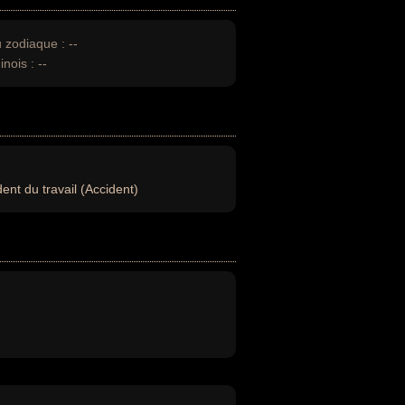
u zodiaque :
--
inois :
--
ent du travail (Accident)