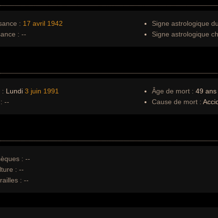
sance :
17 avril
1942
Signe astrologique d
sance :
--
Signe astrologique ch
 :
Lundi
3 juin
1991
Âge de mort :
49 ans
:
--
Cause de mort :
Accid
èques :
--
ture :
--
ailles :
--