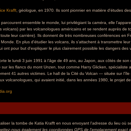
ce Krafft
, géologue, en 1970. Ils sont pionnier en matière d'études des
s parcourent ensemble le monde, lui privilégiant la caméra, elle l'appar
es volcans) par les volcanologues américains et se rendent auprès de 
 toute leur carrière). Ils donnent de très nombreuses conférences en F
nde. En plus d'étudier les volcans, ils s'attachent à transmettre leur sa
i ont pour but d'expliquer le plus clairement possible les dangers des 
morte le lundi 3 juin 1991 à l'âge de 49 ans, au Japon, aux côtés de son
 sur les flancs du mont Unzen, tout comme Harry Glicken, spécialiste 
lement 41 autres victimes. Le hall de la Cité du Volcan — située sur l'
volcanologues, qui avaient initié, dans les années 1980, le projet de
dia.org
aliser la tombe de Katia Krafft en nous envoyant l'adresse du lieu où se
ettez-nous également les coordonnées GPS de l'emplacement exact de 