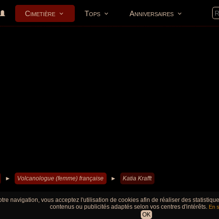
Cimetière
Tops
Anniversaires
►
Volcanologue (femme) française
►
Katia Krafft
tre navigation, vous acceptez l'utilisation de cookies afin de réaliser des statistiq
contenus ou publicités adaptés selon vos centres d'intérêts.
En s
OK