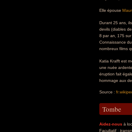
Elle épouse
Mauri
Durant 25 ans, il
devils (diables d
8 par an, 175 sur
Connaissance du Mo
nombreux films qu
Katia Krafft est 
une nuée ardente
éruption fait éga
hommage aux deux 
Source :
fr.wikipe
Tombe
Aidez-nous
à loc
Facultatif :
transm