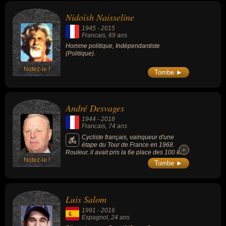
Nidoïsh Naisseline
1945
-
2015
Francais
, 69 ans
Homme politique, Indépendantiste
(Politique).
Notez-le !
Tombe ►
André Desvages
1944
-
2018
Francais
, 74 ans
Cycliste français, vainqueur d'une
étape du Tour de France en 1968.
+
+
Rouleur, il avait pris la 6e place des 100 km
Notez-le !
contre-la-montre avec l'équipe de France
Tombe ►
lors des Jeux olympiques de Tokyo, en 1964.
Il fut l'un des rares Français à remporter deux
étapes de la Course de la Paix en 1965 et
1966.
Luis Salom
1991
-
2016
Espagnol
, 24 ans