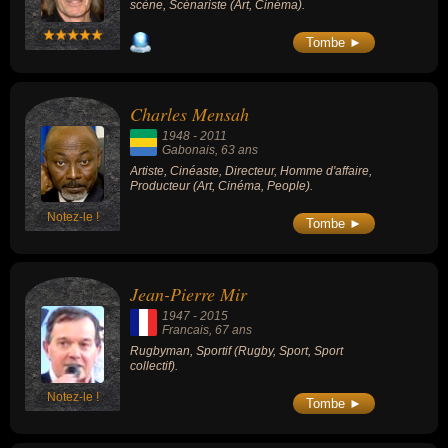
scène, Scénariste (Art, Cinéma).
Tombe ►
Charles Mensah
1948
-
2011
Gabonais
, 63 ans
Artiste, Cinéaste, Directeur, Homme d'affaire,
Producteur (Art, Cinéma, People).
Notez-le !
Tombe ►
Jean-Pierre Mir
1947
-
2015
Francais
, 67 ans
Rugbyman, Sportif (Rugby, Sport, Sport
collectif).
Notez-le !
Tombe ►