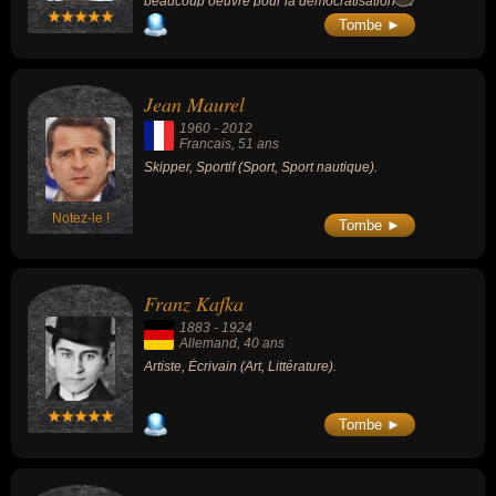
beaucoup oeuvré pour la démocratisation de
la connaissance des volcans.
Tombe ►
Jean Maurel
1960
-
2012
Francais
, 51 ans
Skipper, Sportif (Sport, Sport nautique).
Notez-le !
Tombe ►
Franz Kafka
1883
-
1924
Allemand
, 40 ans
Artiste, Écrivain (Art, Littérature).
Tombe ►