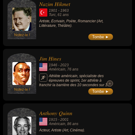
Nazim Hikmet
1901
-
1963
Turc
, 61 ans
Artiste, Écrivain, Poète, Romancier (Art,
Littérature, Théâtre).
Notez-le !
Tombe ►
Jim Hines
1946
-
2023
Américain
, 76 ans
Athlète américain, spécialiste des
épreuves de sprint, 1er athlète à
+
+
franchir la barrière des 10 secondes sur 100
Notez-le !
mètres en 1968 lors des« Night of Speed »
Tombe ►
aux USA avec 9,9 secondes. Aux JO de
1968, il remporte le titre du 100 m en 1968
avec 9,95 secondes (1er temps mesuré
électroniquement sous les 10 secondes). Ce
Anthony Quinn
record du monde n'est amélioré que 15 ans
plus tard.
1915
-
2001
Américain
, 86 ans
Acteur, Artiste (Art, Cinéma).