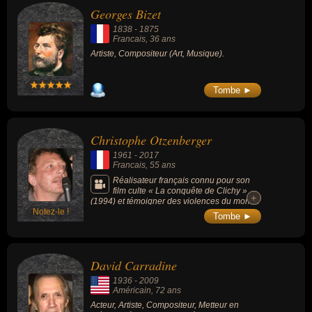
Georges Bizet
1838
-
1875
Francais
, 36 ans
Artiste, Compositeur (Art, Musique).
Tombe ►
Christophe Otzenberger
1961
-
2017
Francais
, 55 ans
Réalisateur français connu pour son
film culte « La conquête de Clichy »
+
+
(1994) et témoigner des violences du monde
Notez-le !
social.
Tombe ►
David Carradine
1936
-
2009
Américain
, 72 ans
Acteur, Artiste, Compositeur, Metteur en