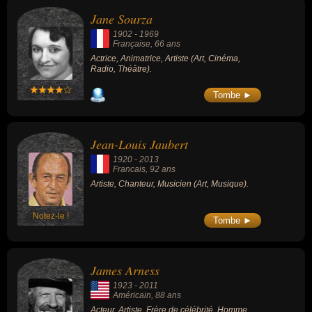
Jane Sourza
1902
-
1969
Française
, 66 ans
Actrice, Animatrice, Artiste (Art, Cinéma,
Radio, Théâtre).
Tombe ►
Jean-Louis Jaubert
1920
-
2013
Francais
, 92 ans
Artiste, Chanteur, Musicien (Art, Musique).
Notez-le !
Tombe ►
James Arness
1923
-
2011
Américain
, 88 ans
Acteur, Artiste, Frère de célébrité, Homme