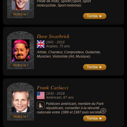
Pilote de moto, Sportif (Sport, Sport
motocycliste, Sport motorisé).
Notez-le !
Tombe ►
Dave Swarbrick
1941
-
2016
Anglais
, 75 ans
Artiste, Chanteur, Compositeur, Guitariste,
Musicien, Violoniste (Art, Musique).
Notez-le !
Tombe ►
Frank Carlucci
1930
-
2018
Américain
, 87 ans
Politicien américain, membre du Parti
républicain, conseiller à la sécurité
+
+
nationale entre 1986 et 1987 puis secrétaire
Notez-le !
à la Défense entre 1987 et 1989 dans
Tombe ►
l'administration du président Ronald
Reagan.