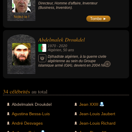
Directeur, Homme d'affaire, Inventeur
(Business, Invention).
Notez-le !
Tombe ►
Abdelmalek Droukdel
1970
-
2020
Algérien
, 50 ans
Djihadiste algérien, à la guerre civile
algérienne au sein du Groupe
+
+
islamique armé (GIA), devient en 2004 l'émir
du Groupe salafiste pour la prédication et le
combat (GSPC). En 2007, il prête allégeance
à al-Qaïda et son organisation prend le nom
d'Al-Qaïda au Maghreb islamique (AQMI), il
s'implique ensuite dans la rébellion
34 célébrités
au total
djihadiste au Sahel et dans la guerre du Mali
au cours de laquelle il est tué par l'armée
française.
Abdelmalek Droukdel
Jean XXIII
Agustina Bessa-Luis
Jean-Louis Jaubert
André Desvages
Jean-Louis Richard