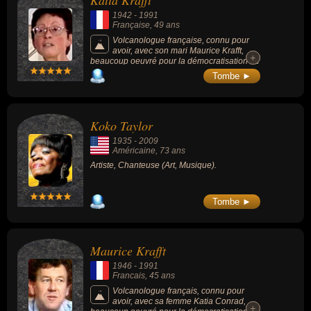
Katia Krafft
de combat, de la politique, du théâtre ou du rock. Ces célébrités
1942
-
1991
peuvent également avoir été géologue, scientifique, volcanologue,
Française
, 49 ans
artiste, chanteur, skipper, sportif, écrivain, boxeur, compositeur,
Volcanologue française, connu pour
avoir, avec son mari Maurice Krafft,
cheikh, homme politique, religieux, acteur, cinéaste, scénariste,
+
+
beaucoup oeuvré pour la démocratisation de
chanteur de rock ou musicien. En ce qui concerne leurs nationalités
la connaissance des volcans.
Tombe ►
au moment de leurs morts, ils peuvent avoir été francais,
américain, allemand, autrichien ou iranien par exemple.
Koko Taylor
1935
-
2009
Américaine
, 73 ans
Artiste, Chanteuse (Art, Musique).
Tombe ►
Maurice Krafft
1946
-
1991
Francais
, 45 ans
Volcanologue français, connu pour
avoir, avec sa femme Katia Conrad,
+
+