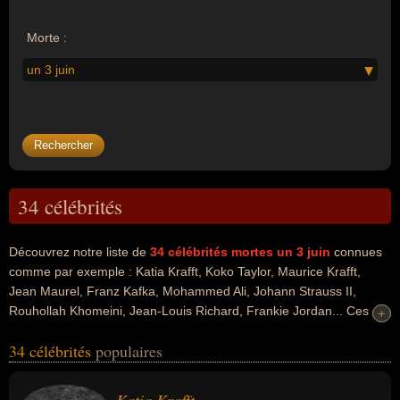
Morte :
un 3 juin
34 célébrités
Découvrez notre liste de
34
célébrités mortes un 3 juin
connues
comme par exemple : Katia Krafft, Koko Taylor, Maurice Krafft,
Jean Maurel, Franz Kafka, Mohammed Ali, Johann Strauss II,
Rouhollah Khomeini, Jean-Louis Richard, Frankie Jordan... Ces
+
+
personnalités peuvent avoir des liens variés dans les domaines de
34 célébrités
populaires
la géologie, de la science, de la volcanologie, de l'art, de la
musique, de l'aventure, du sport, du sport nautique, de la
littérature, de la boxe, de la boxe américaine, de l'histoire, du sport