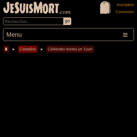
JeSuisMort
Inscription
.com
Connexion
Menu
►
Cimetière
►
Célébrités mortes un 3 juin