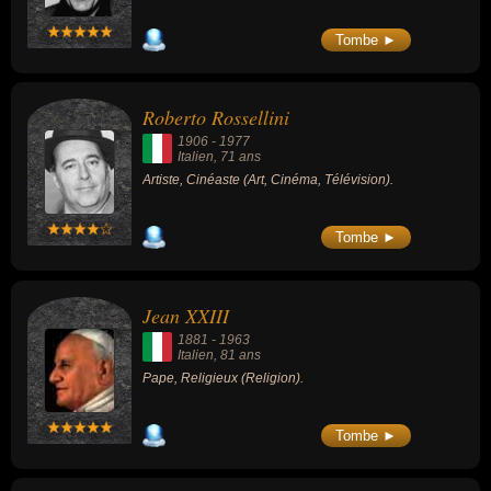
Tombe ►
Roberto Rossellini
1906
-
1977
Italien
, 71 ans
Artiste, Cinéaste (Art, Cinéma, Télévision).
Tombe ►
Jean XXIII
1881
-
1963
Italien
, 81 ans
Pape, Religieux (Religion).
Tombe ►