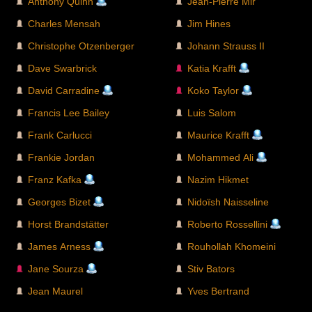
Anthony Quinn
Jean-Pierre Mir
Charles Mensah
Jim Hines
Christophe Otzenberger
Johann Strauss II
Dave Swarbrick
Katia Krafft
David Carradine
Koko Taylor
Francis Lee Bailey
Luis Salom
Frank Carlucci
Maurice Krafft
Frankie Jordan
Mohammed Ali
Franz Kafka
Nazim Hikmet
Georges Bizet
Nidoïsh Naisseline
Horst Brandstätter
Roberto Rossellini
James Arness
Rouhollah Khomeini
Jane Sourza
Stiv Bators
Jean Maurel
Yves Bertrand