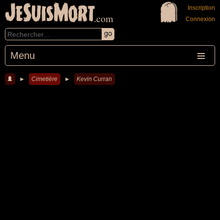
JeSuisMort
Inscription
.com
Connexion
Menu
►
Cimetière
►
Kevin Curran