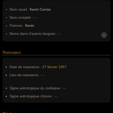
Nom usuel :
Kevin Curran
Nom complet :
--
Prénom :
Kevin
Noms dans d'autres langues :
--
+
+
Homonymes :
0
(aucun)
Naissance
Nom de famille :
Curran
Pseudonyme :
--
Date de naissance :
27 février
1957
Surnom :
--
Lieu de naissance :
--
Erreurs d'écriture :
Kevin Patrick Curran
Signe astrologique du zodiaque :
--
Signe astrologique chinois :
--