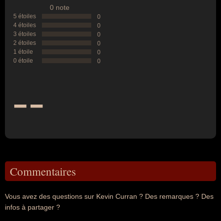
0 note
5 étoiles
0
4 étoiles
0
3 étoiles
0
2 étoiles
0
1 étoile
0
0 étoile
0
--
Commentaires
Vous avez des questions sur Kevin Curran ? Des remarques ? Des
infos à partager ?