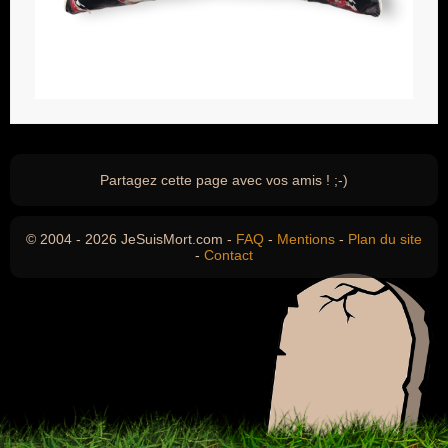
Partagez cette page avec vos amis ! ;-)
© 2004 - 2026 JeSuisMort.com -
FAQ
-
Mentions
-
Plan du site
-
Contact