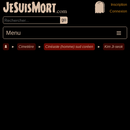
JeSuisMort
Inscription
.com
Connexion
Menu
►
Cimetière
►
Cinéaste (homme) sud coréen
►
Kim Ji-seok