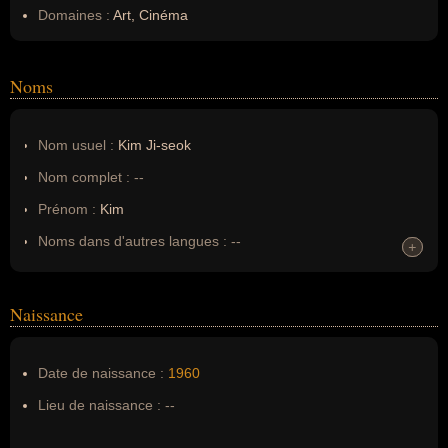
Domaines :
Art, Cinéma
Noms
Nom usuel :
Kim Ji-seok
Nom complet :
--
Prénom :
Kim
Noms dans d'autres langues :
--
+
+
Homonymes :
0
(aucun)
Naissance
Nom de famille :
Ji-seok
Pseudonyme :
--
Date de naissance :
1960
Surnom :
--
Lieu de naissance :
--
Erreurs d'écriture :
--