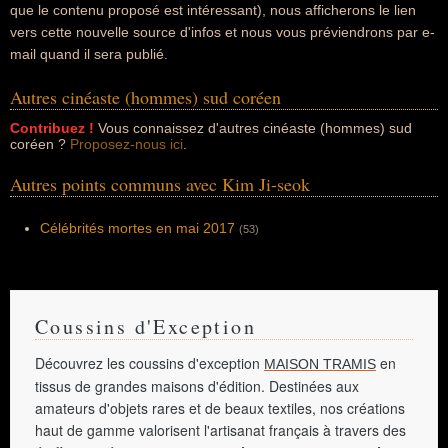
que le contenu proposé est intéressant), nous afficherons le lien
vers cette nouvelle source d'infos et nous vous préviendrons par e-
mail quand il sera publié.
Autres cinéaste (hommes) sud coréen
Contribuez !
Vous connaissez d'autres cinéaste (hommes) sud
coréen ?
Proposez-nous ici
.
Autres points communs avec Kim Ji-seok
Célébrités mortes en mai 2017
(53)
Coussins d'Exception
Découvrez les coussins d'exception
en
MAISON TRAMIS
tissus de grandes maisons d'édition. Destinées aux
amateurs d'objets rares et de beaux textiles, nos créations
haut de gamme valorisent l'artisanat français à travers des