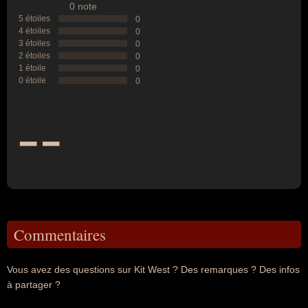
0 note
5 étoiles
0
4 étoiles
0
3 étoiles
0
2 étoiles
0
1 étoile
0
0 étoile
0
--
Commentaires
Vous avez des questions sur Kit West ? Des remarques ? Des infos
à partager ?