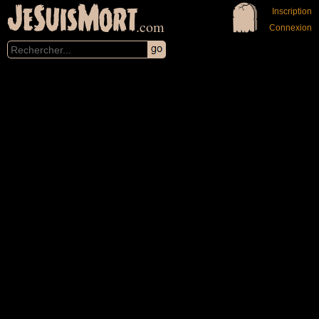
JeSuisMort
Inscription
.com
Connexion