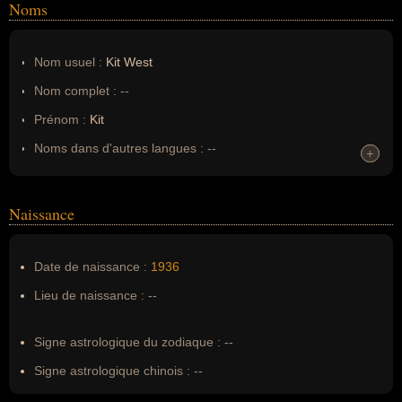
Noms
Nom usuel :
Kit West
Nom complet :
--
Prénom :
Kit
Noms dans d'autres langues :
--
+
+
Homonymes :
0
(aucun)
Naissance
Nom de famille :
West
Pseudonyme :
--
Date de naissance :
1936
Surnom :
--
Lieu de naissance :
--
Erreurs d'écriture :
--
Signe astrologique du zodiaque :
--
Signe astrologique chinois :
--