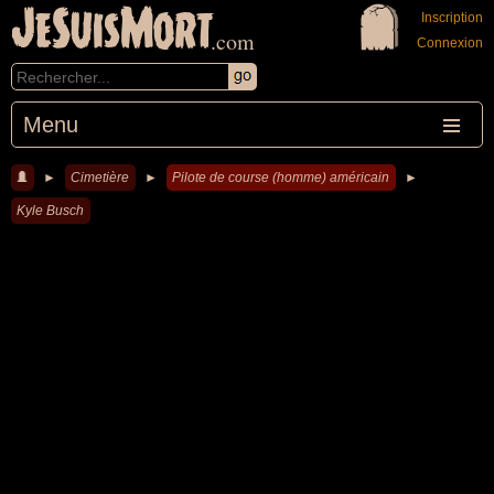
JeSuisMort
Inscription
.com
Connexion
Menu
►
Cimetière
►
Pilote de course (homme) américain
►
Kyle Busch