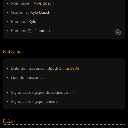
Nom usuel :
Kyle Busch
Vrai nom :
Kyle Busch
Prénom :
Kyle
Prénom (2) :
Thomas
+
+
Noms dans d'autres langues :
--
Homonymes :
0
(aucun)
Naissance
Nom de famille :
Busch
Date de naissance :
Jeudi
2 mai
1985
Pseudonyme :
--
Lieu de naissance :
--
Surnom :
Rowdy, Wild Thing, KFB, The Candy Man
Erreurs d'écriture :
--
Signe astrologique du zodiaque :
--
Signe astrologique chinois :
--
Décès