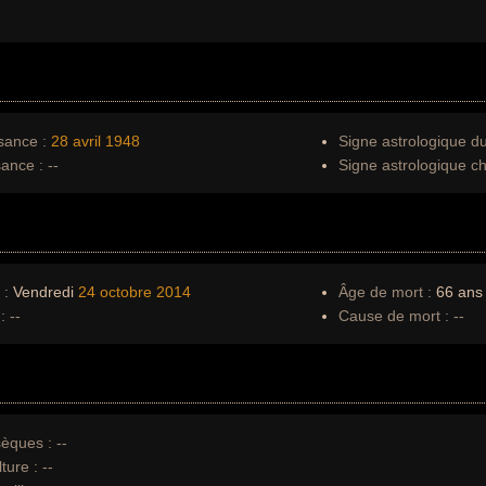
sance :
28 avril
1948
Signe astrologique d
sance :
--
Signe astrologique ch
 :
Vendredi
24 octobre
2014
Âge de mort :
66 ans
:
--
Cause de mort :
--
èques :
--
ture :
--