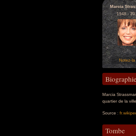
Marcia Stra
1948 - 20
Notez-la 
Biographi
Marcia Strassman
quartier de la vi
Source :
fr.wikipe
Tombe