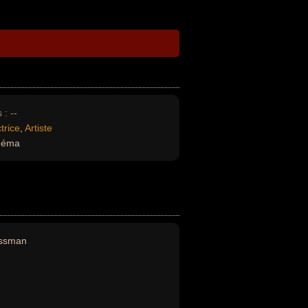
 :
--
trice
,
Artiste
inéma
assman