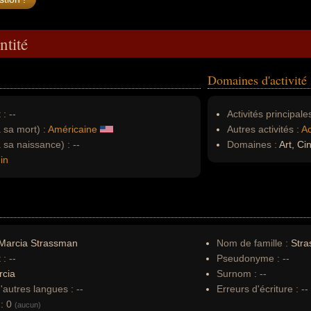
ntité
Domaines d'activité
 :
--
Activités principales
à sa mort) :
Américaine
Autres activités :
Ac
à sa naissance) :
--
Domaines :
Art, C
in
Marcia Strassman
Nom de famille :
Str
 :
--
Pseudonyme :
--
rcia
Surnom :
--
autres langues :
--
Erreurs d'écriture :
--
:
0
(aucun)