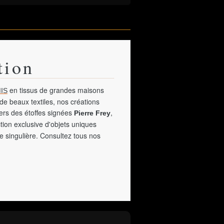
tion
en tissus de grandes maisons
IS
de beaux textiles, nos créations
vers des étoffes signées
,
Pierre Frey
tion exclusive d'objets uniques
e singulière. Consultez tous nos