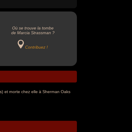
Où se trouve la tombe
de Marcia Strassman ?
Contribuez !
is) et morte chez elle à Sherman Oaks