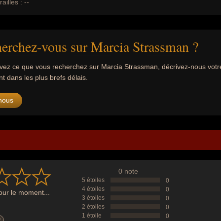
ailles :
--
erchez-vous sur Marcia Strassman ?
uvez ce que vous recherchez sur Marcia Strassman, décrivez-nous vo
 dans les plus brefs délais.
nous
0 note
5 étoiles
0
4 étoiles
0
ur le moment...
3 étoiles
0
2 étoiles
0
1 étoile
0
?