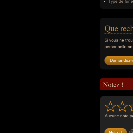
Type de funér
Que rech
Si vous ne tro
personnellement
Demandez-
Notez !
Aucune note po