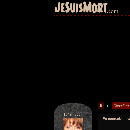
JeSuisMort
.com
►
Cimetière
1948 - 2014
En poursuivant vo