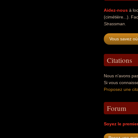
Aidez-nous
à loc
(cimétière...). Fac
Strassman
.
Vous savez où
Citations
Nous n'avons pas
Si vous connaiss
Proposez une cita
Forum
Soyez le premie