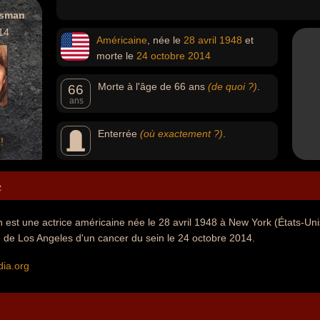
ssman
14
Américaine
, née le
28 avril
1948
et
morte le
24 octobre
2014
Morte à l'âge de 66 ans
(de quoi ?)
.
66
ans
Enterrée
(où exactement ?)
.
!
e
 est une actrice américaine née le 28 avril 1948 à New York (États-Un
lle de Los Angeles d'un cancer du sein le 24 octobre 2014.
dia.org