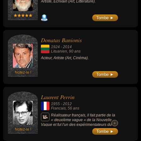
Artiste, Écrivain (Art, Littérature).
Tombe ►
Donatas Banionis
1924
-
2014
Lituanien
, 90 ans
Acteur, Artiste (Art, Cinéma).
Notez-le !
Tombe ►
Laurent Perrin
1955
-
2012
Francais
, 56 ans
Réalisateur français, il fait partie de la
« deuxième vague » de la Nouvelle
+
+
Vague et fut l'un des expérimentateurs du
Notez-le !
Super 8 en France.
Tombe ►