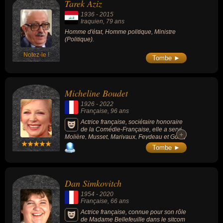
Tarek Aziz
1936
-
2015
Iraquien
, 79 ans
Homme d'état, Homme politique, Ministre
(Politique).
Notez-le !
Tombe ►
Micheline Boudet
1926
-
2022
Française
, 96 ans
Actrice française, sociétaire honoraire
de la Comédie-Française, elle a servi
+
+
Molière, Musset, Marivaux, Feydeau et Guitry
pendant 60 ans.
Tombe ►
Dan Simkovitch
1954
-
2020
Française
, 66 ans
Actrice française, connue pour son rôle
de Madame Bellefeuille dans le sitcom