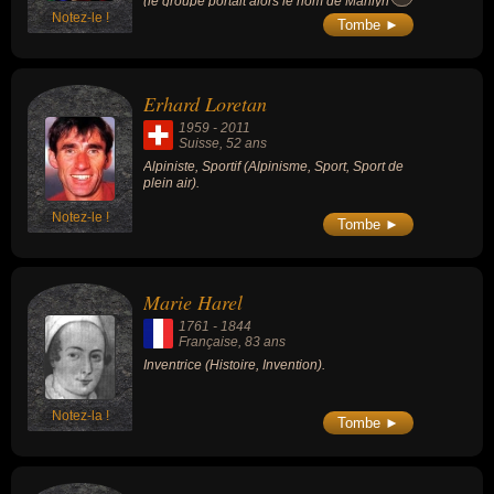
(le groupe portait alors le nom de Marilyn
Notez-le !
Manson & The Spooky Kids). Il était donc le
Tombe ►
deuxième membre du groupe, jusqu'à ce
qu'il quitte le groupe en 1996 pendant
l'enregistrement de Antichrist Superstar.
Erhard Loretan
1959
-
2011
Suisse
, 52 ans
Alpiniste, Sportif (Alpinisme, Sport, Sport de
plein air).
Notez-le !
Tombe ►
Marie Harel
1761
-
1844
Française
, 83 ans
Inventrice (Histoire, Invention).
Notez-la !
Tombe ►