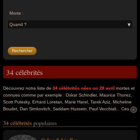
Morte :
Quand ?
34 célébrités
Découvrez notre liste de
34
célébrités nées un 28 avril
mortes et
connues comme par exemple : Oskar Schindler, Maurice Thorez,
Scott Putesky, Erhard Loretan, Marie Harel, Tarek Aziz, Micheline
Boudet, Dan Simkovitch, Saddam Hussein, Paul Vecchiali... Ces
+
+
personnalités peuvent avoir des liens variés dans les domaines du
34 célébrités
populaires
business, de l'histoire, de la politique, de l'art, du metal, de la
musique, de l'alpinisme, du sport, du sport de plein air, de
l'invention, du théâtre, de la télévision, du cinéma ou de la