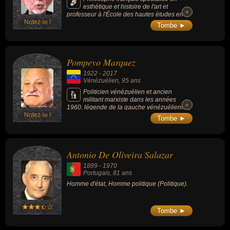
esthétique et histoire de l'art et
+
+
professeur à l'École des hautes études en
Notez-le !
sciences sociales de Paris. Il prend en
Tombe ►
compte la sémiologie dans l'esthétique et a
écrit sur la peinture, l'architecture, la
photographie, le cinéma, le théâtre et
développa une pensée originale autour des
Pompeyo Marquez
manières dont les œuvres agissent sur nous.
1922
-
2017
Vénézuélien
, 95 ans
Politicien vénézuélien et ancien
militant marxiste dans les années
+
+
1960, légende de la gauche vénézuélienne,
Notez-le !
résistant contre la dictature, guérillero après
Tombe ►
l'avènement de la démocratie au Venezuela,
puis fondateur d'un parti social-démocrate.
Antonio De Oliveira Salazar
1889
-
1970
Portugais
, 81 ans
Homme d'état, Homme politique (Politique).
Tombe ►