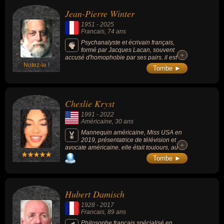
Jean-Pierre Winter
1951
-
2025
Francais
, 74 ans
Psychanalyste et écrivain français,
formé par Jacques Lacan, souvent
+
+
accusé d'homophobie par ses pairs, il est
Notez-le !
célèbre pour ses nombreux ouvrages grand
Tombe ►
public sur la psychanalyse, la famille, la
religion et les questions de société,
notamment "L'Avenir du Père" et
"Homoparenté". Il a également été membre
Cheslie Kryst
de la Commission indépendante sur les
abus sexuels dans l'Église (CIASE), et ses
1991
-
2022
prises de position dans les médias sur des
Américaine
, 30 ans
sujets comme la filiation et l'homoparentalité
ont souvent suscité le débat.
Mannequin américaine, Miss USA en
2019, présentatrice de télévision et
+
+
avocate américaine, elle était toujours, au
moment de sa mort, la Miss USA la plus
Tombe ►
âgée de l'histoire du concours, à 28 ans.
Hubert Damisch
1928
-
2017
Francais
, 89 ans
Philosophe français spécialisé en