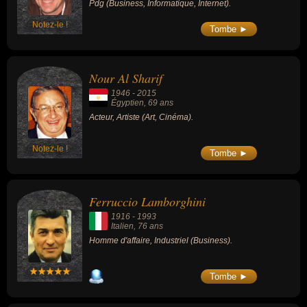
Pdg (Business, Informatique, Internet).
Notez-le !
Tombe ►
Nour Al Sharif
1946
-
2015
Égyptien
, 69 ans
Acteur, Artiste (Art, Cinéma).
Notez-le !
Tombe ►
Ferruccio Lamborghini
1916
-
1993
Italien
, 76 ans
Homme d'affaire, Industriel (Business).
Tombe ►