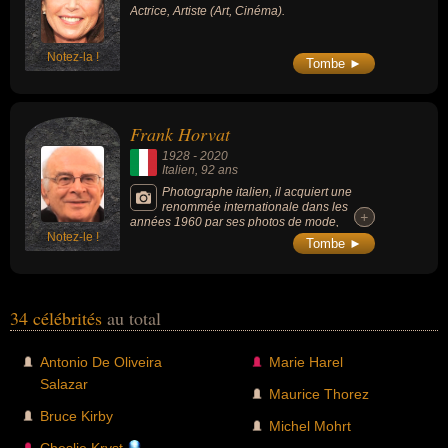
Actrice, Artiste (Art, Cinéma).
Notez-la !
Tombe ►
Frank Horvat
1928
-
2020
Italien
, 92 ans
Photographe italien, il acquiert une
renommée internationale dans les
+
+
années 1960 par ses photos de mode,
Notez-le !
considérées comme renouvelant le genre.
Tombe ►
Son œuvre est éclectique, allant du
photojournalisme au paysage et au portrait,
en passant par la photographie de rue et des
essais sur la nature et la sculpture.
34 célébrités
au total
Antonio De Oliveira
Marie Harel
Salazar
Maurice Thorez
Bruce Kirby
Michel Mohrt
Cheslie Kryst