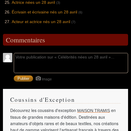
Actrice nées un 28 avril
(3)
Écrivain et écrivaine nés un 28 avril
(6)
Acteur et actrice nés un 28 avril
(7)
Commentaires
Image
Coussins d'Exception
Découvrez les coussins d'exception
en
MAISON TRAMIS
tissus de grandes maisons d'édition. Destinées aux
amateurs d'objets rares et de beaux textiles, nos créations
haut de gamme valorisent l'artisanat français à travers des