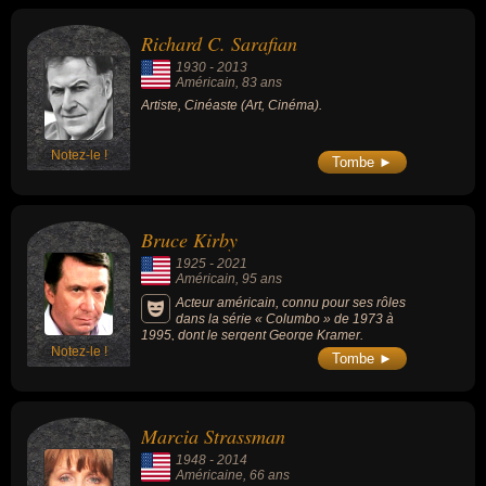
Richard C. Sarafian
1930
-
2013
Américain
, 83 ans
Artiste, Cinéaste (Art, Cinéma).
Notez-le !
Tombe ►
Bruce Kirby
1925
-
2021
Américain
, 95 ans
Acteur américain, connu pour ses rôles
dans la série « Columbo » de 1973 à
1995, dont le sergent George Kramer.
Notez-le !
Tombe ►
Marcia Strassman
1948
-
2014
Américaine
, 66 ans