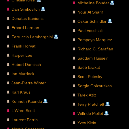
Micheline Boudet
Dan Simkovitch
Nour Al Sharif
Donatas Banionis
Oskar Schindler
Erhard Loretan
Paul Vecchiali
Ferruccio Lamborghini
Pompeyo Marquez
Frank Horvat
Richard C. Sarafian
Harper Lee
Saddam Hussein
Hubert Damisch
Saëb Erakat
Ian Murdock
Scott Putesky
Jean-Pierre Winter
Sergio Goizauskas
Karl Kraus
Tarek Aziz
Kenneth Kaunda
Terry Pratchett
L'Wren Scott
Wilfride Piollet
Laurent Perrin
Yves Klein
Marcia Strassman