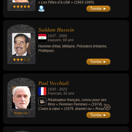
« Les Filles d’à côté » (1993-1995).
Tombe ►
Saddam Hussein
1937
-
2006
Iraquien
, 69 ans
Homme d'état, Militaire, Président (Histoire,
Politique).
Tombe ►
Paul Vecchiali
1930
-
2023
Francais
, 92 ans
Réalisateur français, connu pour ses
films « Femmes Femmes » (1974), «
+
+
Corps à cœur » (1979, drame) ou « Rosa la
Notez-le !
rose, fille publique » (1986, drame).
Tombe ►