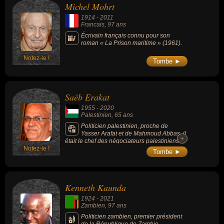
Michel Mohrt
1914
-
2011
Francais
, 97 ans
Écrivain français connu pour son
roman « La Prison maritime » (1961).
Notez-le !
Tombe ►
Saëb Erakat
1955
-
2020
Palestinien
, 65 ans
Politicien palestinien, proche de
Yasser Arafat et de Mahmoud Abbas, il
+
+
était le chef des négociateurs palestiniens
Notez-le !
pendant la présidence de Yasser Arafat et
Tombe ►
était le Secrétaire Général du Comité
exécutif de l'OLP (depuis 2015). Il incarnait
les espoirs et déboires du processus de paix.
Kenneth Kaunda
1924
-
2021
Zambien
, 97 ans
Politicien zambien, premier président
de la République de Zambie