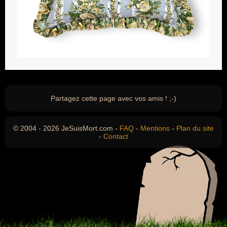
Partagez cette page avec vos amis ! ;-)
© 2004 - 2026 JeSuisMort.com -
FAQ
-
Mentions
-
Plan du site
-
Contact