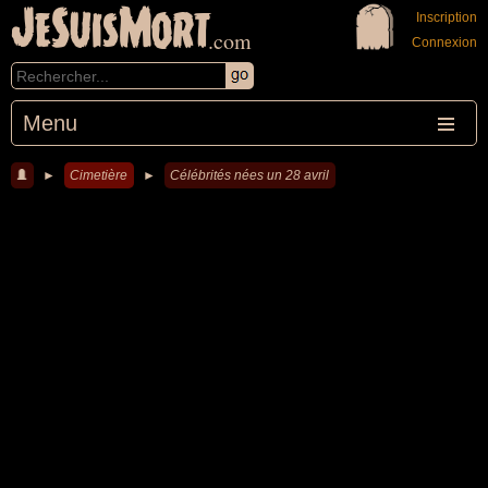
JeSuisMort
Inscription
.com
Connexion
Menu
►
Cimetière
►
Célébrités nées un 28 avril