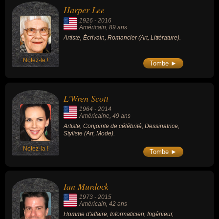
Harper Lee
1926
-
2016
Américain
, 89 ans
Artiste, Écrivain, Romancier (Art, Littérature).
Notez-le !
Tombe ►
L'Wren Scott
1964
-
2014
Américaine
, 49 ans
Artiste, Conjointe de célébrité, Dessinatrice,
Styliste (Art, Mode).
Notez-la !
Tombe ►
Ian Murdock
1973
-
2015
Américain
, 42 ans
Homme d'affaire, Informaticien, Ingénieur,