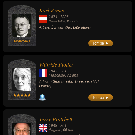
Karl Kraus
1874
-
1936
Autrichien
, 62 ans
Artiste, Écrivain (Art, Littérature).
Notez-le !
Tombe ►
Wilfride Piollet
1943
-
2015
Française
, 71 ans
Artiste, Chorégraphe, Danseuse (Art,
Danse).
Tombe ►
Terry Pratchett
1948
-
2015
Anglais
, 66 ans