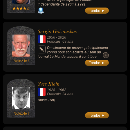
indépendante de 1964 à 1991.
Tombe ►
Sergio Goizauskas
1956
-
2026
Francais
, 69 ans
Dessinateur de presse, principalement
connu pour son activité au sein du
+
+
journal Le Monde, auquel il contribue
Notez-le !
régulièrement à partir de 1982 et pendant 40
Tombe ►
ans.
Yves Klein
1928
-
1962
Francais
, 34 ans
Artiste (Art).
Notez-le !
Tombe ►