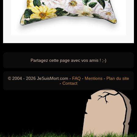
Partagez cette page avec vos amis ! ;-)
© 2004 - 2026 JeSuisMort.com -
FAQ
-
Mentions
-
Plan du site
-
Contact