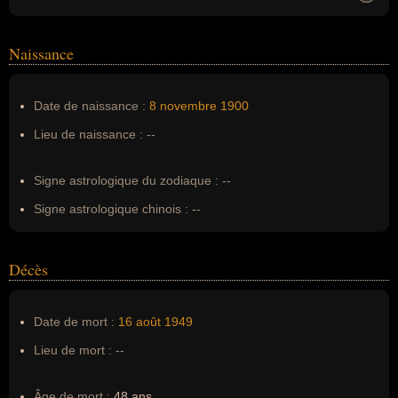
Homonymes :
0
(aucun)
Naissance
Nom de famille :
Mitchell
Pseudonyme :
--
Date de naissance :
8 novembre
1900
Surnom :
--
Lieu de naissance :
--
Erreurs d'écriture :
Margaret Munnerlyn Mitchell
Signe astrologique du zodiaque :
--
Signe astrologique chinois :
--
Décès
Date de mort :
16 août
1949
Lieu de mort :
--
Âge de mort :
48 ans