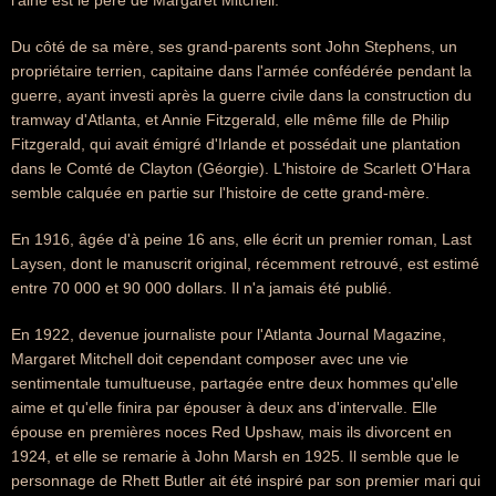
l'ainé est le père de Margaret Mitchell.
Du côté de sa mère, ses grand-parents sont John Stephens, un
propriétaire terrien, capitaine dans l'armée confédérée pendant la
guerre, ayant investi après la guerre civile dans la construction du
tramway d'Atlanta, et Annie Fitzgerald, elle même fille de Philip
Fitzgerald, qui avait émigré d'Irlande et possédait une plantation
dans le Comté de Clayton (Géorgie). L'histoire de Scarlett O'Hara
semble calquée en partie sur l'histoire de cette grand-mère.
En 1916, âgée d'à peine 16 ans, elle écrit un premier roman, Last
Laysen, dont le manuscrit original, récemment retrouvé, est estimé
entre 70 000 et 90 000 dollars. Il n'a jamais été publié.
En 1922, devenue journaliste pour l'Atlanta Journal Magazine,
Margaret Mitchell doit cependant composer avec une vie
sentimentale tumultueuse, partagée entre deux hommes qu'elle
aime et qu'elle finira par épouser à deux ans d'intervalle. Elle
épouse en premières noces Red Upshaw, mais ils divorcent en
1924, et elle se remarie à John Marsh en 1925. Il semble que le
personnage de Rhett Butler ait été inspiré par son premier mari qui