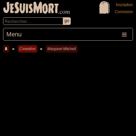
JeSuisMort
Inscription
.com
Connexion
Menu
►
Cimetière
►
Margaret Mitchell