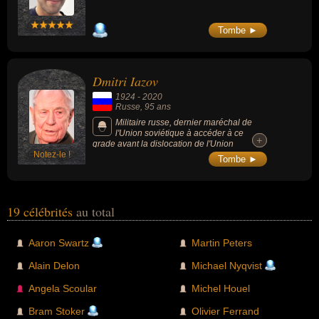
Tombe ►
Dmitri Iazov
1924
-
2020
Russe
, 95 ans
Militaire russe, dernier maréchal de
l'Union soviétique à accéder à ce
+
+
grade avant la dislocation de l'Union
Notez-le !
soviétique en 1990. Ministre de la Défense
Tombe ►
de l'URSS entre 1987 et 1991, il a participé
au putsch manqué contre le dernier dirigeant
soviétique Mikhaïl Gorbatchev.
19 célébrités
au total
Aaron Swartz
Martin Peters
Alain Delon
Michael Nyqvist
Angela Scoular
Michel Houel
Bram Stoker
Olivier Ferrand