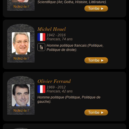
Scientifique (Art, Gotha, Histoire, Littérature).
Notez-le !
Tombe ►
Michel Houel
1942
-
2016
Francais
, 74 ans
Homme politique francais (Politique,
Politique de droite).
Notez-le !
Tombe ►
Olivier Ferrand
1969
-
2012
Francais
, 42 ans
Homme politique (Politique, Politique de
gauche).
Notez-le !
Tombe ►