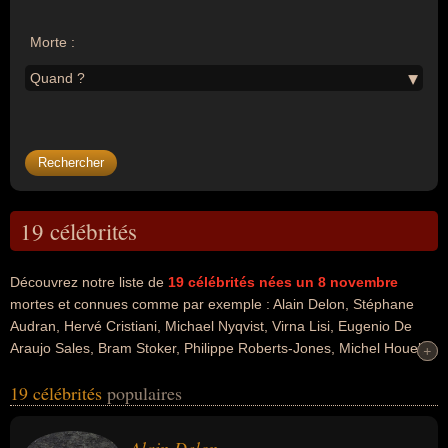
Morte :
Quand ?
19 célébrités
Découvrez notre liste de
19
célébrités nées un 8 novembre
mortes et connues comme par exemple : Alain Delon, Stéphane
Audran, Hervé Cristiani, Michael Nyqvist, Virna Lisi, Eugenio De
Araujo Sales, Bram Stoker, Philippe Roberts-Jones, Michel Houel,
+
+
Olivier Ferrand... Ces personnalités peuvent avoir des liens variés
19 célébrités
populaires
dans les domaines de l'art, du cinéma, du théâtre, de la musique,
de la religion, de la littérature, du gotha, de l'histoire, de la politique,
de la politique de droite ou de la politique de gauche. Ces