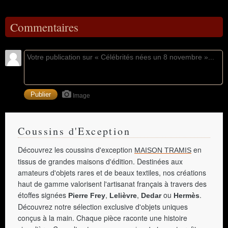
Commentaires
Image
Coussins d'Exception
Découvrez les coussins d'exception
en
MAISON TRAMIS
tissus de grandes maisons d'édition. Destinées aux
amateurs d'objets rares et de beaux textiles, nos créations
haut de gamme valorisent l'artisanat français à travers des
étoffes signées
,
,
ou
.
Pierre Frey
Lelièvre
Dedar
Hermès
Découvrez notre sélection exclusive d'objets uniques
conçus à la main. Chaque pièce raconte une histoire