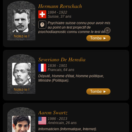
et le journalisme américains. Il était
Hermann Rorschach
également l'une des plus grandes fortunes
américaines.
1884
-
1922
Suisse
, 37 ans
Psychiatre suisse connu pour avoir mis
au point un test projectif de
+
+
psychodiagnostic connu comme le test de
Notez-le !
Rorschach.
Tombe ►
Severiano De Heredia
1836
-
1901
Francais
, 64 ans
Député, Homme d'état, Homme politique,
Ministre (Politique).
Notez-le !
Tombe ►
Aaron Swartz
1986
-
2013
Américain
, 26 ans
Informaticien (Informatique, Internet).