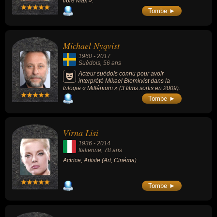
libre Max ».
Tombe ►
Michael Nyqvist
1960
-
2017
Suèdois
, 56 ans
Acteur suédois connu pour avoir
interprété Mikael Blomkvist dans la
trilogie « Millénium » (3 films sortis en 2009).
Tombe ►
Virna Lisi
1936
-
2014
Italienne
, 78 ans
Actrice, Artiste (Art, Cinéma).
Tombe ►