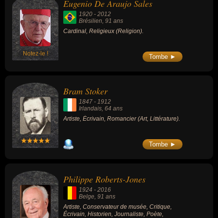
Eugenio De Araujo Sales
1920
-
2012
Brésilien
, 91 ans
Cardinal, Religieux (Religion).
Notez-le !
Tombe ►
Bram Stoker
1847
-
1912
Irlandais
, 64 ans
Artiste, Écrivain, Romancier (Art, Littérature).
Tombe ►
Philippe Roberts-Jones
1924
-
2016
Belge
, 91 ans
Artiste, Conservateur de musée, Critique,
Écrivain, Historien, Journaliste, Poète,