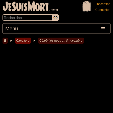
JeSuisMort
Inscription
.com
Connexion
Menu
►
Cimetière
►
Célébrités nées un 8 novembre