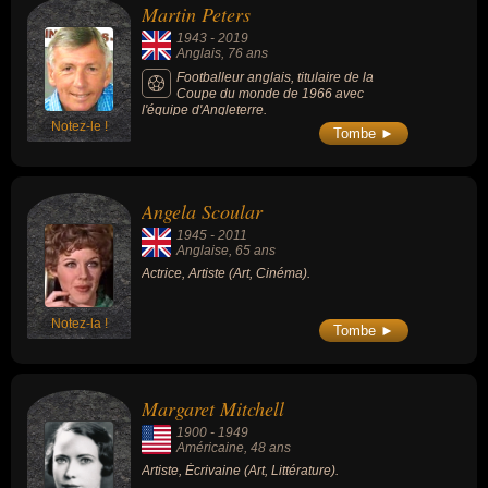
Martin Peters
1943
-
2019
Anglais
, 76 ans
Footballeur anglais, titulaire de la
Coupe du monde de 1966 avec
l'équipe d'Angleterre.
Notez-le !
Tombe ►
Angela Scoular
1945
-
2011
Anglaise
, 65 ans
Actrice, Artiste (Art, Cinéma).
Notez-la !
Tombe ►
Margaret Mitchell
1900
-
1949
Américaine
, 48 ans
Artiste, Écrivaine (Art, Littérature).