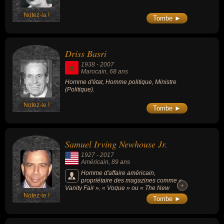
Notez-la !
Tombe ►
Driss Basri
1938
-
2007
Marocain
, 68 ans
Homme d'état, Homme politique, Ministre
(Politique).
Notez-le !
Tombe ►
Samuel Irving Newhouse Jr.
1927
-
2017
Américain
, 89 ans
Homme d'affaire américain,
propriétaire des magazines comme «
+
+
Vanity Fair », « Vogue » ou « The New
Notez-le !
Yorker », copropriétaire du groupe Advance
Tombe ►
Publications (fondé en 1922) possédant
Condé Nast dont il fit un empire de presse
qui marqua profondément la culture, la mode