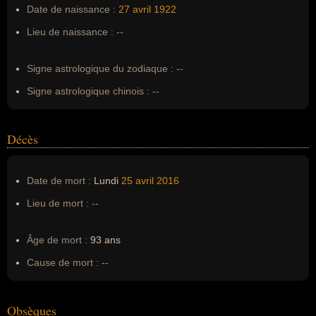
Date de naissance :
27 avril
1922
Surnom :
--
Lieu de naissance :
--
Erreurs d'écriture :
Mietek Grayewski, martin grey, martin
grai, martin gré, martin grés, martin gay
Signe astrologique du zodiaque :
--
Signe astrologique chinois :
--
Décès
Date de mort :
Lundi
25 avril
2016
Lieu de mort :
--
Âge de mort :
93 ans
Cause de mort :
--
Obsèques