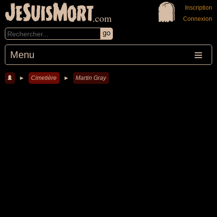
JeSuisMort
Inscription
.com
Connexion
Menu
►
Cimetière
►
Martin Gray