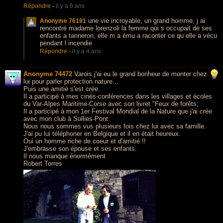
Répondre
-
il y a 6 ans
une vie incroyable, un grand homme, j ai
Anonyme 76191
rencontré madame lorenzoli la femme qui s occupait de ses
enfants a tanneron, elle m a ému a raconter ce qu elle a vécu
pendant l incendie
Répondre
-
il y a 4 ans
Anonyme 74472
Varois j'ai eu le grand bonheur de monter chez
lui pour parler protection nature...
Puis une amitié s'est crée.
Il a participé à mes cinés-conférences dans les villages et écoles
du Var-Alpes Maritime-Corse avec son livret "Feux de forêts;
Il a participé à mon 1er Festival Mondial de la Nature que j'ai crée
avec mon club à Sollies-Pont.
Nous nous sommes vus plusieurs fois chez lui avec sa famille.
J'ai pu lui téléphoner en Belgique et il en était heureux.
Oui un homme riche de coeur et d'amitié !!
J'embrasse son épouse et ses enfants.
Il nous manque énormément
Robert Torres