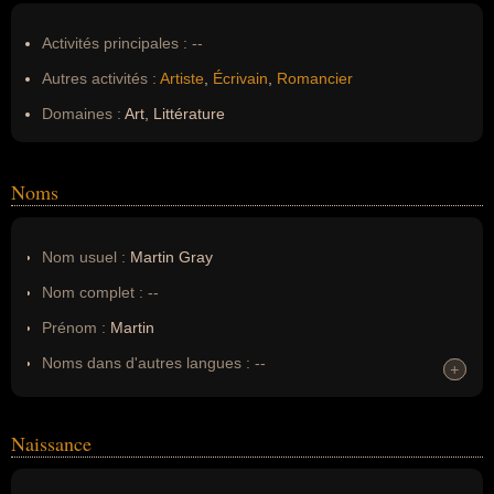
Activités principales :
--
Autres activités :
Artiste
,
Écrivain
,
Romancier
Domaines :
Art, Littérature
Noms
Nom usuel :
Martin Gray
Nom complet :
--
Prénom :
Martin
Noms dans d'autres langues :
--
+
+
Homonymes :
0
(aucun)
Naissance
Nom de famille :
Gray
Pseudonyme :
--