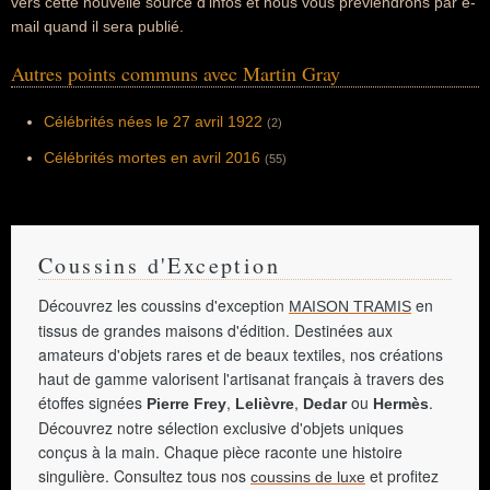
vers cette nouvelle source d'infos et nous vous préviendrons par e-
mail quand il sera publié.
Autres points communs avec Martin Gray
Célébrités nées le 27 avril 1922
(2)
Célébrités mortes en avril 2016
(55)
Coussins d'Exception
Découvrez les coussins d'exception
en
MAISON TRAMIS
tissus de grandes maisons d'édition. Destinées aux
amateurs d'objets rares et de beaux textiles, nos créations
haut de gamme valorisent l'artisanat français à travers des
étoffes signées
,
,
ou
.
Pierre Frey
Lelièvre
Dedar
Hermès
Découvrez notre sélection exclusive d'objets uniques
conçus à la main. Chaque pièce raconte une histoire
singulière. Consultez tous nos
et profitez
coussins de luxe