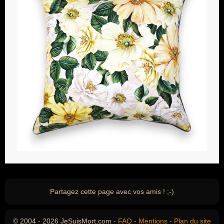
Partagez cette page avec vos amis ! ;-)
© 2004 - 2026 JeSuisMort.com -
FAQ
-
Mentions
-
Plan du site