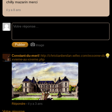
chilly mazarin merci
il y a 8 ans
Image
Constant-du-meril
http://christianbenilan.wifeo.com/essonne-du-
xvieme-au-xixeme.php
Répondre
-
il y a 3 ans
Votre réponse...