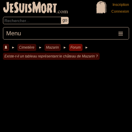
JeSuisMort
Inscription
.com
Connexion
Menu
►
Cimetière
►
Mazarin
►
Forum
►
Existe-t-il un tableau représentant le château de Mazarin ?