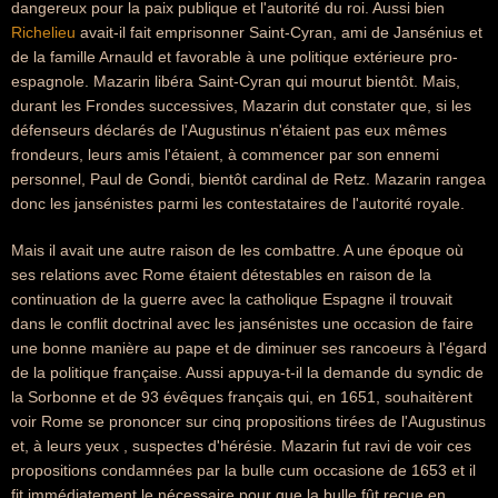
dangereux pour la paix publique et l'autorité du roi. Aussi bien
Richelieu
avait-il fait emprisonner Saint-Cyran, ami de Jansénius et
de la famille Arnauld et favorable à une politique extérieure pro-
espagnole. Mazarin libéra Saint-Cyran qui mourut bientôt. Mais,
durant les Frondes successives, Mazarin dut constater que, si les
défenseurs déclarés de l'Augustinus n'étaient pas eux mêmes
frondeurs, leurs amis l'étaient, à commencer par son ennemi
personnel, Paul de Gondi, bientôt cardinal de Retz. Mazarin rangea
donc les jansénistes parmi les contestataires de l'autorité royale.
Mais il avait une autre raison de les combattre. A une époque où
ses relations avec Rome étaient détestables en raison de la
continuation de la guerre avec la catholique Espagne il trouvait
dans le conflit doctrinal avec les jansénistes une occasion de faire
une bonne manière au pape et de diminuer ses rancoeurs à l'égard
de la politique française. Aussi appuya-t-il la demande du syndic de
la Sorbonne et de 93 évêques français qui, en 1651, souhaitèrent
voir Rome se prononcer sur cinq propositions tirées de l'Augustinus
et, à leurs yeux , suspectes d'hérésie. Mazarin fut ravi de voir ces
propositions condamnées par la bulle cum occasione de 1653 et il
fit immédiatement le nécessaire pour que la bulle fût reçue en