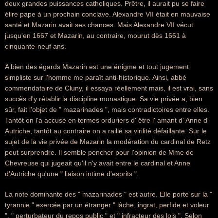
deux grandes puissances catholiques. Prêtre, il aurait pu se faire
élire pape à un prochain conclave. Alexandre VII était en mauvaise
santé et Mazarin avait ses chances. Mais Alexandre VII vécut
jusqu'en 1667 et Mazarin, au contraire, mourut dès 1661 à
cinquante-neuf ans.
A bien des égards Mazarin est une énigme et tout jugement
simpliste sur l'homme me paraît anti-historique. Ainsi, abbé
commendataire de Cluny, il essaya réellement mais, il est vrai, sans
succès d'y rétablir la discipline monastique. Sa vie privée a, bien
sûr, fait l'objet de " mazarinades ", mais contradictoires entre elles.
Tantôt on l'a accusé en termes orduriers d' être l' amant d' Anne d'
Autriche, tantôt au contraire on a raillé sa virilité défaillante. Sur le
sujet de la vie privée de Mazarin la modération du cardinal de Retz
peut surprendre. Il semble pencher pour l'opinion de Mme de
Chevreuse qui jugeait qu'il n'y avait entre le cardinal et Anne
d'Autriche qu'une " liaison intime d'esprits ".
La note dominante des " mazarinades " est autre. Elle porte sur la "
tyrannie " exercée par un étranger " lâche, ingrat, perfide et voleur
", " perturbateur du repos public " et " infracteur des lois ". Selon