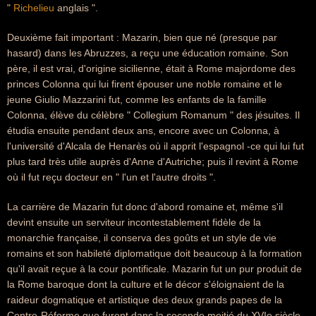
"
Richelieu
anglais ".
Deuxième fait important : Mazarin, bien que né (presque par
hasard) dans les Abruzzes, a reçu une éducation romaine. Son
père, il est vrai, d'origine sicilienne, était à Rome majordome des
princes Colonna qui lui firent épouser une noble romaine et le
jeune Giulio Mazzarini fut, comme les enfants de la famille
Colonna, élève du célèbre " Collegium Romanum " des jésuites. Il
étudia ensuite pendant deux ans, encore avec un Colonna, à
l'université d'Alcala de Henarès où il apprit l'espagnol -ce qui lui fut
plus tard très utile auprès d'Anne d'Autriche; puis il revint à Rome
où il fut reçu docteur en " l'un et l'autre droits ".
La carrière de Mazarin fut donc d'abord romaine et, même s'il
devint ensuite un serviteur incontestablement fidèle de la
monarchie française, il conserva des goûts et un style de vie
romains et son habileté diplomatique doit beaucoup à la formation
qu'il avait reçue à la cour pontificale. Mazarin fut un pur produit de
la Rome baroque dont la culture et le décor s'éloignaient de la
raideur dogmatique et artistique des deux grands papes de la
Contre-Réforme que furent dans la seconde moitié du XVIe siècle