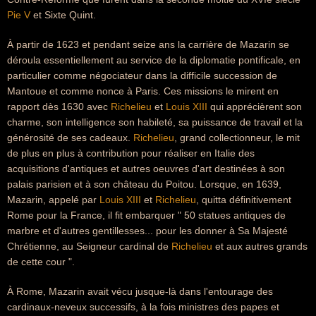
Pie V
et Sixte Quint.
À partir de 1623 et pendant seize ans la carrière de Mazarin se
déroula essentiellement au service de la diplomatie pontificale, en
particulier comme négociateur dans la difficile succession de
Mantoue et comme nonce à Paris. Ces missions le mirent en
rapport dès 1630 avec
Richelieu
et
Louis XIII
qui apprécièrent son
charme, son intelligence son habileté, sa puissance de travail et la
générosité de ses cadeaux.
Richelieu
, grand collectionneur, le mit
de plus en plus à contribution pour réaliser en Italie des
acquisitions d'antiques et autres oeuvres d'art destinées à son
palais parisien et à son château du Poitou. Lorsque, en 1639,
Mazarin, appelé par
Louis XIII
et
Richelieu
, quitta définitivement
Rome pour la France, il fit embarquer " 50 statues antiques de
marbre et d'autres gentillesses... pour les donner à Sa Majesté
Chrétienne, au Seigneur cardinal de
Richelieu
et aux autres grands
de cette cour ".
À Rome, Mazarin avait vécu jusque-là dans l'entourage des
cardinaux-neveux successifs, à la fois ministres des papes et