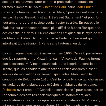
secourir les pauvres, lutter contre la prostitution et toutes les
formes d'immoralité. Saint
Vincent de Paul
, saint
Jean Eudes
,
Bossuet notamment en firent partie. Mais, " pour se conformer à la
vie cachée de Jésus-Christ au Très-Saint Sacrement " et pour fuir
tout amour propre la société voulait rester secrète. En outre, elle
était surtout composée de laïcs, plus difficiles à contrôler que des
ecclésiastiques. Vers 1660 elle émit des critiques sur le style de vie
de Mazarin. Celui-ci fit prendre par le Parlement un arrêt qui
interdisait toute réunion à Paris sans l'autorisation du roi.
La compagnie disparut définitivement en 1666. On sait, par ailleurs,
que les rapports entre Mazarin et saint-Vincent-de-Paul ne furent
pas excellents. M. Vincent souhaitait, dans l'esprit du concile de
Trente, que les candidats aux fonctions ecclésiastiques fussent
animés de motivations seulement spirituelles. Mais, selon le
concordat de Bologne de 1516, c'est le roi de France qui choisissait
les titulaires de la plupart des évêchés et abbayes du royaume.
Richelieu
avait créé un " Conseil de conscience " pour s'occuper de
l'ensemble des affaires ecclésiastiques et, notamment, des
candidatures aux charges épiscopales et abbatiales. M. Vincent y
fut nommé. Devenu régente, Anne d'Autriche maintint ce conseil