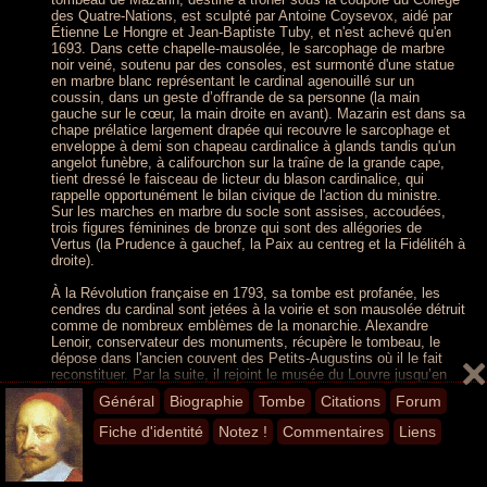
des Quatre-Nations, est sculpté par Antoine Coysevox, aidé par
Étienne Le Hongre et Jean-Baptiste Tuby, et n'est achevé qu'en
1693. Dans cette chapelle-mausolée, le sarcophage de marbre
noir veiné, soutenu par des consoles, est surmonté d'une statue
en marbre blanc représentant le cardinal agenouillé sur un
coussin, dans un geste d’offrande de sa personne (la main
gauche sur le cœur, la main droite en avant). Mazarin est dans sa
chape prélatice largement drapée qui recouvre le sarcophage et
enveloppe à demi son chapeau cardinalice à glands tandis qu'un
angelot funèbre, à califourchon sur la traîne de la grande cape,
tient dressé le faisceau de licteur du blason cardinalice, qui
rappelle opportunément le bilan civique de l'action du ministre.
Sur les marches en marbre du socle sont assises, accoudées,
trois figures féminines de bronze qui sont des allégories de
Vertus (la Prudence à gauchef, la Paix au centreg et la Fidélitéh à
droite).
À la Révolution française en 1793, sa tombe est profanée, les
cendres du cardinal sont jetées à la voirie et son mausolée détruit
comme de nombreux emblèmes de la monarchie. Alexandre
Lenoir, conservateur des monuments, récupère le tombeau, le
dépose dans l'ancien couvent des Petits-Augustins où il le fait
reconstituer. Par la suite, il rejoint le musée du Louvre jusqu’en
1964, date à laquelle il retrouve la chapelle du collège des Quatre
Général
Biographie
Tombe
Citations
Forum
Nations. Ce mausolée n'est donc plus qu'un simple cénotaphe
Répondre
-
il y a 8 ans
Fiche d'identité
Notez !
Commentaires
Liens
Donias
chapelle du collège des Quatre-Nations