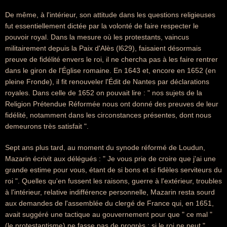
De même, à l'intérieur, son attitude dans les questions religieuses
fut essentiellement dictée par la volonté de faire respecter le
pouvoir royal. Dans la mesure où les protestants, vaincus
militairement depuis la Paix d'Alès (l629), faisaient désormais
preuve de fidélité envers le roi, il ne chercha pas à les faire rentrer
dans le giron de l'Église romaine. En 1643 et, encore en 1652 (en
pleine Fronde), il fit renouveler l'Édit de Nantes par déclarations
royales. Dans celle de 1652 on pouvait lire : " nos sujets de la
Religion Prétendue Réformée nous ont donné des preuves de leur
fidélité, notamment dans les circonstances présentes, dont nous
demeurons très satisfait ".
Sept ans plus tard, au moment du synode réformé de Loudun,
Mazarin écrivit aux délégués : " Je vous prie de croire que j'ai une
grande estime pour vous, étant de si bons et si fidèles serviteurs du
roi ". Quelles qu'en fussent les raisons, guerre à l'extérieur, troubles
à l'intérieur, relative indifférence personnelle, Mazarin resta sourd
aux demandes de l'assemblée du clergé de France qui, en 1651,
avait suggéré une tactique au gouvernement pour que " ce mal "
(le protestantisme) ne fasse pas de progrès : si le roi ne peut "