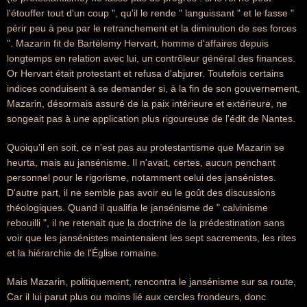
l'étouffer tout d'un coup ", qu'il le rende " languissant " et le fasse "
périr peu à peu par le retranchement et la diminution de ses forces
". Mazarin fit de Bartélemy Hervart, homme d'affaires depuis
longtemps en relation avec lui, un contrôleur général des finances.
Or Hervart était protestant et refusa d'abjurer. Toutefois certains
indices conduisent à se demander si, à la fin de son gouvernement,
Mazarin, désormais assuré de la paix intérieure et extérieure, ne
songeait pas à une application plus rigoureuse de l'édit de Nantes.
Quoiqu'il en soit, ce n'est pas au protestantisme que Mazarin se
heurta, mais au jansénisme. Il n'avait, certes, aucun penchant
personnel pour le rigorisme, notamment celui des jansénistes.
D'autre part, il ne semble pas avoir eu le goût des discussions
théologiques. Quand il qualifia le jansénisme de " calvinisme
rebouilli ", il ne retenait que la doctrine de la prédestination sans
voir que les jansénistes maintenaient les sept sacrements, les rites
et la hiérarchie de l'Église romaine.
Mais Mazarin, politiquement, rencontra le jansénisme sur sa route,
Car il lui parut plus ou moins lié aux cercles frondeurs, donc