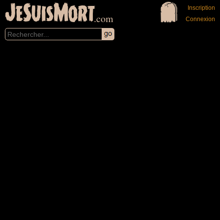
JeSuisMort
Inscription
.com
Connexion