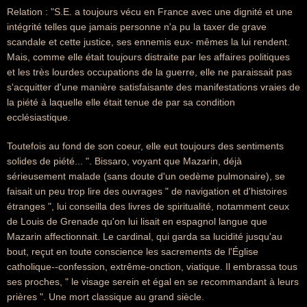
Relation : "S.E. a toujours vécu en France avec une dignité et une
intégrité telles que jamais personne n'a pu la taxer de grave
scandale et cette justice, ses ennemis eux- mêmes la lui rendent.
Mais, comme elle était toujours distraite par les affaires politiques
et les très lourdes occupations de la guerre, elle ne paraissait pas
s'acquitter d'une manière satisfaisante des manifestations vraies de
la piété à laquelle elle était tenue de par sa condition
ecclésiastique.
Toutefois au fond de son coeur, elle eut toujours des sentiments
solides de piété... ". Bissaro, voyant que Mazarin, déjà
sérieusement malade (sans doute d'un oedème pulmonaire), se
faisait un peu trop lire des ouvrages " de navigation et d'histoires
étranges ", lui conseilla des livres de spiritualité, notamment ceux
de Louis de Grenade qu'on lui lisait en espagnol langue que
Mazarin affectionnait. Le cardinal, qui garda sa lucidité jusqu'au
bout, reçut en toute conscience les sacrements de l'Église
catholique--confession, extrême-onction, viatique. Il embrassa tous
ses proches, " le visage serein et égal en se recommandant à leurs
prières ". Une mort classique au grand siècle.