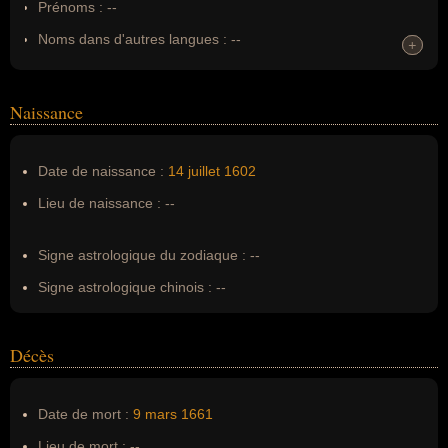
Prénoms :
--
Noms dans d'autres langues :
--
+
+
Homonymes :
0
(aucun)
Naissance
Nom de famille :
Mazarin
Pseudonyme :
--
Date de naissance :
14 juillet
1602
Surnom :
--
Lieu de naissance :
--
Erreurs d'écriture :
jules mazarin, Giulio Mazarini, Cardinal
Mazarin
Signe astrologique du zodiaque :
--
Signe astrologique chinois :
--
Décès
Date de mort :
9 mars
1661
Lieu de mort :
--