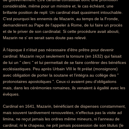
considérable, même pour un ministre et, le cas échéant, une
brillante position de repli: Un cardinal était quasiment intouchable.
C'est pourquoi les ennemis de Mazarin, au temps de la Fronde,
demandèrent au Pape de l'appeler à Rome, de lui faire un procès
et de le priver de son cardinalat. Si cette procédure avait abouti,
Mazarin ne s' en serait sans doute pas relevé.
À l'époque il n'était pas nécessaire d'être prêtre pour devenir
cardinal. Mazarin reçut seulement la tonsure (en 1632) qui faisait
de lui un " clerc " et lui permettait de se faire conférer des bénéfices
ecclésiastiques. Peu après Urbain VIII le fit prélat (monsignore)
avec obligation de porter la soutane et l'intégra au collège des "
protonotaires apostoliques ". Ceux-ci avaient peu d'obligations
mais, dans les cérémonies romaines, ils venaient à égalité avec les
évêques.
Cardinal en 1641, Mazarin, bénéficiant de dispenses constamment,
mais souvent tardivement renouvelées, n'effectua pas la visite ad
limina, ne reçut jamais les ordres même mineurs, ni l'anneau de
cardinal, ni le chapeau, ne prit jamais possession de son titulus (le