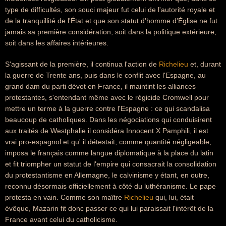
type de difficultés, son souci majeur fut celui de l'autorité royale et
de la tranquillité de l'État et que son statut d'homme d'Église ne fut
jamais sa première considération, soit dans la politique extérieure,
soit dans les affaires intérieures.
S'agissant de la première, il continua l'action de
Richelieu
et, durant
la guerre de Trente ans, puis dans le conflit avec l'Espagne, au
grand dam du parti dévot en France, il maintint les alliances
protestantes, s'entendant même avec le régicide Cromwell pour
mettre un terme à la guerre contre l'Espagne : ce qui scandalisa
beaucoup de catholiques. Dans les négociations qui conduisirent
aux traités de Westphalie il considéra Innocent X Pamphili, il est
vrai pro-espagnol et qu' il détestait, comme quantité négligeable,
imposa le français comme langue diplomatique à la place du latin
et fit triompher un statut de l'empire qui consacrait la consolidation
du protestantisme en Allemagne, le calvinisme y étant, en outre,
reconnu désormais officiellement à côté du luthéranisme. Le pape
protesta en vain. Comme son maître
Richelieu
qui, lui, était
évêque, Mazarin fit donc passer ce qui lui paraissait l'intérêt de la
France avant celui du catholicisme.