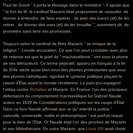
Paul de Gondi " il porta le filoutage dans le ministère ". Il ajoute que
" le fort de M. le cardinal Mazarin était proprement de ravauder, de
donner à entendre, de faire espérer ; de jeter des lueurs (et) de les
retirer ; de donner des vues (et) de les brouiller ", autrement dit, de
promettre sans tenir ses promesses.
Toujours selon le cardinal de Retz Mazarin " se moqua de la
religion ". Lourde accusation. Ce que l'on peut constater avec plus
de retenue est que le grief de " machiavélisme " vint sous la plume
de ses détracteurs. Ce terme péjoratif, apparu en français à la fin
du XVIe siècle aussi bien sous des plumes protestantes que sous
des plumes catholiques, signifiait le cynisme politique plaçant la
raison d'État avant la morale chrétienne. Le parti pro-espagnol
l'utilisa contre
Richelieu
et Mazarin. En France, l'un des principaux
défenseurs du comportement machiavélique fut Gabriel Naudé,
auteur en 1639 de Considérations politiques sur les coups d'État.
Dans ce livre Naudé affirmait que ce qu' interdit la justice "
naturelle, universelle, noble et philosophique " est parfois requis
pour le bien de l'Etat. Or Naudé était l'un des proches de Mazarin
et son bibliothécaire. En outre Mazarin, que
Louis XIII
avait choisi