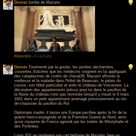
Donias
tombe de Mazarin
Répondre
-
il y a 8 ans
Donias
Tourmenté par la goutte, les jambes décharnées,
couvertes d'ulcères que les médecins soignent en lui appliquant
des cataplasmes de crottin de cheval39, Mazarin affronte la
vieillesse et la maladie dans l'hôtel de Beauvais, le palais du
Louvre, son hôtel particulier et enfin le château de Vincennes. La
décoration des appartements prévus pour lui dans le pavillon de
la Reine du château n'est pas terminée lorsqu'il y meurt le 9 mars
1661 dans un petit appartement aménagé provisoirement au rez-
de-chaussée du pavillon du Roi.
Diplomate madré, il laisse une Europe pacifiée après la fin de la
guerre franco-espagnole et de la Première Guerre du Nord, ainsi
qu'un royaume de France agrandi par les traités de Westphalie et
des Pyrénées.
Louis XIV ne protégera pas cet héritage de Mazarin, bien au