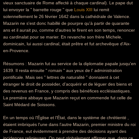
vieux sanctuaire de Rome affecté à chaque cardinal). Le pape dut
lui envoyer la " barrette rouge " que
Louis XIII
lui remit
solennellement le 26 février 1642 dans la cathédrale de Valence.
Mazarin ne s'est donc habillé de pourpre qu'à partir de quarante
ans et il aurait pu, comme d'autres le firent en son temps, renoncer
au cardinalat pour se marier. En revanche son frère Michele,
dominicain, lui aussi cardinal, était prêtre et fut archevêque d'Aix-
en-Provence.
Résumons : Mazarin fut au service de la diplomatie papale jusqu'en
1639. Il resta ensuite " romain " aux yeux de l' administration
pontificale. Mais ses " lettres de naturalité " donnaient à cet
étranger le droit de posséder, d'acquérir et de léguer des biens et
des revenus en France, y compris des bénéfices ecclésiastiques.
La première abbaye que Mazarin reçut en commende fut celle de
Saint Médard de Soissons.
En un temps où l'Église et l'État, dans le système de chrétienté ,
étaient imbriqués l'une dans l'autre Mazarin, premier ministre du roi
de France, eut évidemment à prendre des décisions ayant des
incidences religieuses. On peut globalement affirmer que, dans ce