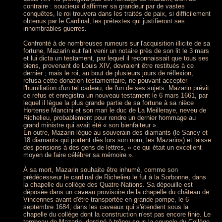
contraire : soucieux d'affirmer sa grandeur par de vastes
conquêtes, le roi trouvera dans les traités de paix, si difficilement
obtenus par le Cardinal, les prétextes qui justifieront ses
innombrables guerres.
Confronté à de nombreuses rumeurs sur l'acquisition illicite de sa
fortune, Mazarin eut fait venir un notaire près de son lit le 3 mars
et lui dicta un testament, par lequel il reconnaissait que tous ses
biens, provenant de Louis XIV, devraient être restitués à ce
dernier ; mais le roi, au bout de plusieurs jours de réflexion,
refusa cette donation testamentaire, ne pouvant accepter
l'humiliation d'un tel cadeau, de l'un de ses sujets. Mazarin prévit
ce refus et enregistra un nouveau testament le 6 mars 1661, par
lequel il lègue la plus grande partie de sa fortune à sa nièce
Hortense Mancini et son mari le duc de La Meilleraye, neveu de
Richelieu, probablement pour rendre un dernier hommage au
grand ministre qui avait été « son bienfaiteur ».
En outre, Mazarin lègue au souverain des diamants (le Sancy et
18 diamants qui portent dès lors son nom, les Mazarins) et laisse
des pensions à des gens de lettres, « ce qui était un excellent
moyen de faire célébrer sa mémoire ».
À sa mort, Mazarin souhaite être inhumé, comme son
prédécesseur le cardinal de Richelieu le fut à la Sorbonne, dans
la chapelle du collège des Quatre-Nations. Sa dépouille est
déposée dans un caveau provisoire de la chapelle du château de
Vincennes avant d'être transportée en grande pompe, le 6
septembre 1684, dans les caveaux qui s'étendent sous la
chapelle du collège dont la construction n'est pas encore finie. Le
tombeau de Mazarin, destiné à trôner sous la coupole du Collège