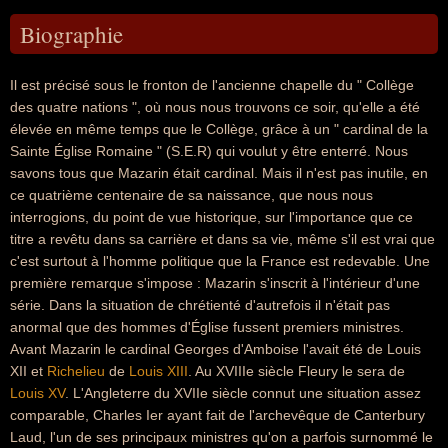
Biographie
Il est précisé sous le fronton de l'ancienne chapelle du " Collège
des quatre nations ", où nous nous trouvons ce soir, qu'elle a été
élevée en même temps que le Collège, grâce à un " cardinal de la
Sainte Église Romaine " (S.E.R) qui voulut y être enterré. Nous
savons tous que Mazarin était cardinal. Mais il n'est pas inutile, en
ce quatrième centenaire de sa naissance, que nous nous
interrogions, du point de vue historique, sur l'importance que ce
titre a revêtu dans sa carrière et dans sa vie, même s'il est vrai que
c'est surtout à l'homme politique que la France est redevable. Une
première remarque s'impose : Mazarin s'inscrit à l'intérieur d'une
série. Dans la situation de chrétienté d'autrefois il n'était pas
anormal que des hommes d'Église fussent premiers ministres.
Avant Mazarin le cardinal Georges d'Amboise l'avait été de Louis
XII et
Richelieu
de
Louis XIII
. Au XVIIIe siècle Fleury le sera de
Louis XV
. L'Angleterre du XVIIe siècle connut une situation assez
comparable, Charles Ier ayant fait de l'archevêque de Canterbury
Laud, l'un de ses principaux ministres qu'on a parfois surnommé le