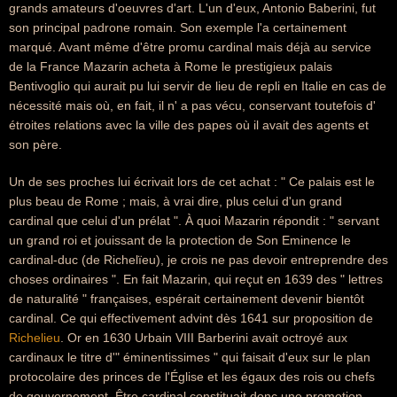
grands amateurs d'oeuvres d'art. L'un d'eux, Antonio Baberini, fut
son principal padrone romain. Son exemple l'a certainement
marqué. Avant même d'être promu cardinal mais déjà au service
de la France Mazarin acheta à Rome le prestigieux palais
Bentivoglio qui aurait pu lui servir de lieu de repli en Italie en cas de
nécessité mais où, en fait, il n' a pas vécu, conservant toutefois d'
étroites relations avec la ville des papes où il avait des agents et
son père.
Un de ses proches lui écrivait lors de cet achat : " Ce palais est le
plus beau de Rome ; mais, à vrai dire, plus celui d'un grand
cardinal que celui d'un prélat ". À quoi Mazarin répondit : " servant
un grand roi et jouissant de la protection de Son Eminence le
cardinal-duc (de Richelïeu), je crois ne pas devoir entreprendre des
choses ordinaires ". En fait Mazarin, qui reçut en 1639 des " lettres
de naturalité " françaises, espérait certainement devenir bientôt
cardinal. Ce qui effectivement advint dès 1641 sur proposition de
Richelieu
. Or en 1630 Urbain VIII Barberini avait octroyé aux
cardinaux le titre d'" éminentissimes " qui faisait d'eux sur le plan
protocolaire des princes de l'Église et les égaux des rois ou chefs
de gouvernement. Être cardinal constituait donc une promotion