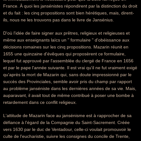
France. À quoi les jansénistes répondirent par la distinction du droit
et du fait : les cinq propositions sont bien hérétiques, mais, dirent-
ils, nous ne les trouvons pas dans le livre de Jansénius.
D'où l'idée de faire signer aux prêtres, religieux et religieuses et
même aux enseignants laïcs un " formulaire " d'obéissance aux
décisions romaines sur les cinq propositions. Mazarin réunit en
1655 une quinzaine d'évêques qui proposèrent ce formulaire,
lequel fut approuvé par l'assemblée du clergé de France en 1656
et par le pape l'année suivante. Il est vrai qu'il ne fut vraiment exigé
qu'après la mort de Mazarin qui, sans doute impressionné par le
succès des Provinciales, semble avoir pris du champ par rapport
au problème janséniste dans les dernières années de sa vie. Mais,
auparavant, il avait tout de même contribué à poser une bombe à
retardement dans ce conflit religieux.
L'attitude de Mazarin face au jansénisme est à rapprocher de sa
défiance à l'égard de la Compagnie du Saint-Sacrement. Créée
vers 1630 par le duc de Ventadour, celle-ci voulait promouvoir le
culte de l'eucharistie, suivre les consignes du concile de Trente,