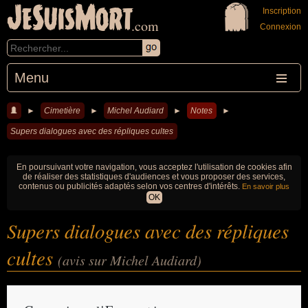
JeSuisMort
Inscription
.com
Connexion
Menu
►
Cimetière
►
Michel Audiard
►
Notes
►
Supers dialogues avec des répliques cultes
En poursuivant votre navigation, vous acceptez l'utilisation de cookies afin
de réaliser des statistiques d'audiences et vous proposer des services,
contenus ou publicités adaptés selon vos centres d'intérêts.
En savoir plus
OK
Supers dialogues avec des répliques
cultes
(avis sur Michel Audiard)