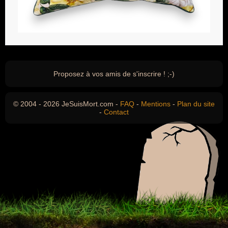
Proposez à vos amis de s'inscrire ! ;-)
© 2004 - 2026 JeSuisMort.com -
FAQ
-
Mentions
-
Plan du site
-
Contact