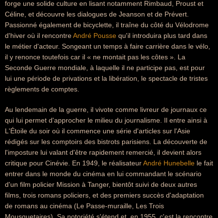
forge une solide culture en lisant notamment Rimbaud, Proust et
Céline, et découvre les dialogues de Jeanson et de Prévert.
Passionné également de bicyclette, il traîne du côté du Vélodrome
d'hiver où il rencontre
André Pousse
qu'il introduira plus tard dans
le métier d'acteur. Songeant un temps à faire carrière dans le vélo,
il y renonce toutefois car il « ne montait pas les côtes ». La
Seconde Guerre mondiale, à laquelle il ne participe pas, est pour
lui une période de privations et la libération, le spectacle de tristes
règlements de comptes.
Au lendemain de la guerre, il vivote comme livreur de journaux ce
qui lui permet d'approcher le milieu du journalisme. Il entre ainsi à
L'Étoile du soir où il commence une série d'articles sur l'Asie
rédigés sur les comptoirs des bistrots parisiens. La découverte de
l'imposture lui valant d'être rapidement remercié, il devient alors
critique pour Cinévie. En 1949, le réalisateur
André Hunebelle
le fait
entrer dans le monde du cinéma en lui commandant le scénario
d'un film policier Mission à Tanger, bientôt suivi de deux autres
films, trois romans policiers, et des premiers succès d'adaptation
de romans au cinéma (Le Passe-muraille, Les Trois
Mousquetaires). Sa notoriété s'étend et, en 1955, c'est la rencontre