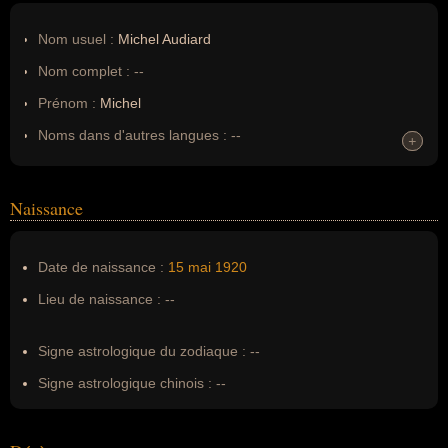
Nom usuel :
Michel Audiard
Nom complet :
--
Prénom :
Michel
Noms dans d'autres langues :
--
+
+
Homonymes :
0
(aucun)
Naissance
Nom de famille :
Audiard
Pseudonyme :
--
Date de naissance :
15 mai
1920
Surnom :
--
Lieu de naissance :
--
Erreurs d'écriture :
Pierre Michel Audiard
Signe astrologique du zodiaque :
--
Signe astrologique chinois :
--