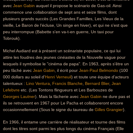
avec
Jean Gabin
auquel il propose le scénario de Gas-oil. Ainsi
commence une collaboration de sept ans et seize films, dont
plusieurs grands succès (Les Grandes Familles, Les Vieux de la
vieille, Le Baron de l'écluse, Un singe en hiver), et qui ne s'est que
peu interrompue (Babette s'en va-t-en guerre, Un taxi pour
Tobrouk).
Michel Audiard est à présent un scénariste populaire, ce qui lui
attire les foudres des jeunes cinéastes de la Nouvelle vague pour
lesquels il symbolise le "cinéma de papa". En 1963, après s'être un
peu fâché avec
Jean Gabin
, il écrit pour
Jean-Paul Belmondo
(100
000 dollars au soleil d'
Henri Verneuil
) et toute une équipe d'acteurs
talentueux :
Lino Ventura
,
Francis Blanche
,
Bernard Blier
,
Jean
Lefebvre
etc. (Les Tontons flingueurs et Les Barbouzes de
Georges Lautner
). Mais la fâcherie avec
Jean Gabin
ne dure pas et
ils se retrouvent en 1967 pour Le Pacha et collaboreront encore
occasionnellement (Sous le signe du taureau de
Gilles Grangier
).
En 1966, il entame une carrière de réalisateur et tourne des films
dont les titres sont parmi les plus longs du cinéma Français (Elle