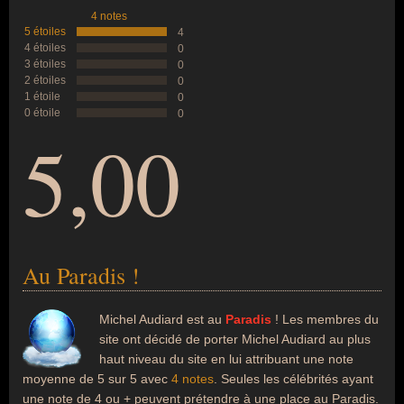
4 notes
5 étoiles
4
4 étoiles
0
3 étoiles
0
2 étoiles
0
1 étoile
0
0 étoile
0
5,00
Au Paradis !
Michel Audiard est au
Paradis
! Les membres du
site ont décidé de porter Michel Audiard au plus
haut niveau du site en lui attribuant une note
moyenne de 5 sur 5 avec
4 notes
. Seules les célébrités ayant
une note de 4 ou + peuvent prétendre à une place au Paradis.