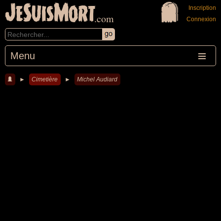
JeSuisMort
Inscription
.com
Connexion
Menu
►
Cimetière
►
Michel Audiard