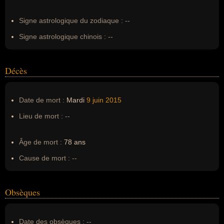
Erreurs d'écriture :
Michel le jardinier, Moustaches vertes
Signe astrologique du zodiaque :
--
Signe astrologique chinois :
--
Décès
Date de mort :
Mardi
9 juin
2015
Lieu de mort :
--
Âge de mort :
78 ans
Cause de mort :
--
Obsèques
Date des obsèques :
--