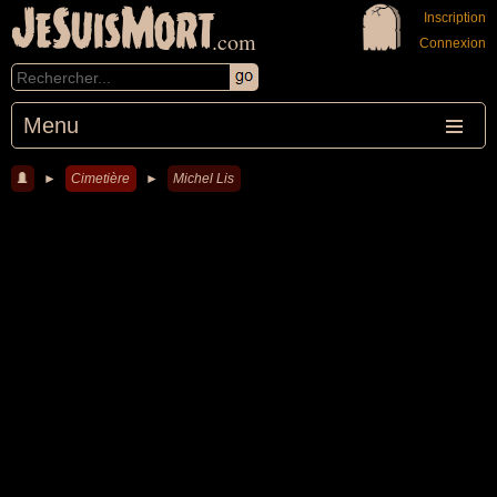
JeSuisMort
Inscription
.com
Connexion
Menu
►
Cimetière
►
Michel Lis