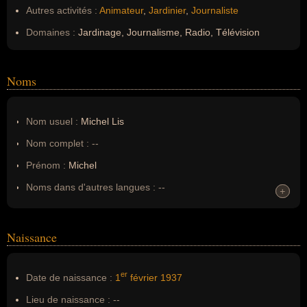
Autres activités :
Animateur
,
Jardinier
,
Journaliste
Domaines :
Jardinage, Journalisme, Radio, Télévision
Noms
Nom usuel :
Michel Lis
Nom complet :
--
Prénom :
Michel
Noms dans d'autres langues :
--
+
+
Homonymes :
0
(aucun)
Naissance
Nom de famille :
Lis
Pseudonyme :
--
er
Date de naissance :
1
février
1937
Surnom :
--
Lieu de naissance :
--