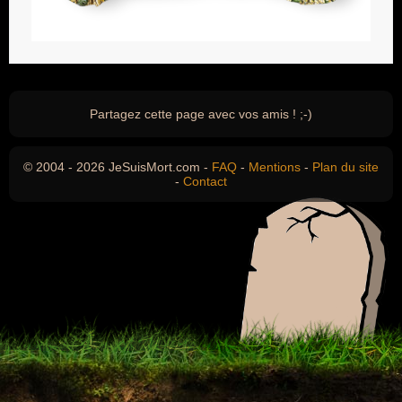
Partagez cette page avec vos amis ! ;-)
© 2004 - 2026 JeSuisMort.com -
FAQ
-
Mentions
-
Plan du site
-
Contact