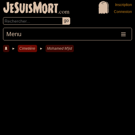
JeSuisMort
Inscription
.com
Connexion
Menu
►
Cimetière
►
Mohamed M'jid