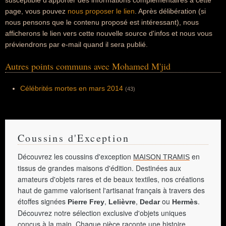
susceptible d'apporter des informations complémentaires à cette
page, vous pouvez
nous proposer le lien
. Après délibération (si
nous pensons que le contenu proposé est intéressant), nous
afficherons le lien vers cette nouvelle source d'infos et nous vous
préviendrons par e-mail quand il sera publié.
Autres points communs avec Mohamed M'jid
Célébrités mortes en mars 2014
(43)
Coussins d'Exception
Découvrez les coussins d'exception
en
MAISON TRAMIS
tissus de grandes maisons d'édition. Destinées aux
amateurs d'objets rares et de beaux textiles, nos créations
haut de gamme valorisent l'artisanat français à travers des
étoffes signées
,
,
ou
.
Pierre Frey
Lelièvre
Dedar
Hermès
Découvrez notre sélection exclusive d'objets uniques
conçus à la main. Chaque pièce raconte une histoire