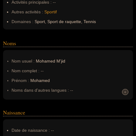
Activités principales :
--
Autres activités :
Sportif
Domaines :
Sport, Sport de raquette, Tennis
Noms
Nom usuel :
Mohamed M'jid
Nom complet :
--
Prénom :
Mohamed
Noms dans d'autres langues :
--
+
+
Homonymes :
0
(aucun)
Naissance
Nom de famille :
M'jid
Pseudonyme :
--
Date de naissance :
--
Surnom :
--