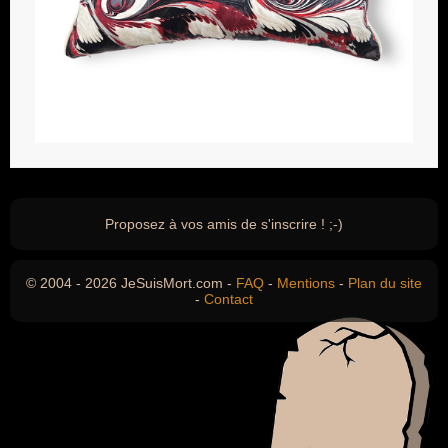
Proposez à vos amis de s'inscrire ! ;-)
© 2004 - 2026 JeSuisMort.com -
FAQ
-
Mentions
-
Plan du site
-
Contact