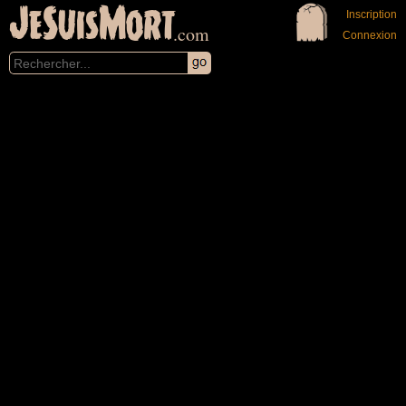
JeSuisMort
Inscription
.com
Connexion