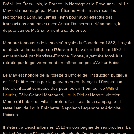
Brésil, les États-Unis, la France, la Norvège et le Royaume-Uni. Le
May est encouragé par Pierre-Étienne Fortin mais reçoit les
reproches d'Edmund James Flynn pour avoir effectué des
transactions douteuses avec Arthur Dansereau. Néanmoins, le
député James McShane vient à sa défense.
Membre fondateur de la société royale du Canada en 1882, il reçoit
un doctorat honorifique de l'Université Laval en 1888. En 1892, il
est remplacé par Narcisse-Eutrope Dionne, ayant été forcé à la
retraite par le gouvernement en même temps qu'Arthur Buies.
Le May est honoré de la rosette d'Officier de l'instruction publique
en 1910, titre remis par le gouvernement français. D'inspiration
libérale, il avait composé des poèmes en l'honneur de
Wilfrid
Laurier
, Félix-Gabriel Marchand,
Louis Riel
et Honoré Mercier.
Même s'il habite en ville, il préfère l'air frais de la campagne. Il
reste l'ami de Louis Fréchette, Napoléon Legendre et Adolphe
Poisson
Il s'éteint à Deschaillons en 1918 en compagnie de ses proches. La
bibliothèque de l'Assemblée nationale du Québec est nommée en